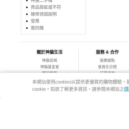
神選二手機
商品瑕疵或不符
維修保固說明
發票
廢四機
關於神腦生活
服務 & 合作
神腦官網
服務據點
神腦基金會
會員生日禮
關於我們
訂單查詢
會員服務條款
合作提案
本網站使用cookies以提供更優質的購物體
隱私權政策
cookie。如欲了解更多資訊，請參閱本網站之
隱
網站導覽
神腦國際企業股份有限公司 統編：12228473 地址：台灣2314
客服專線：02-8978-6068 週一~週五 09:00~18:00
Copyright@2016 SENAO INTERNATIONAL CO.,LTD