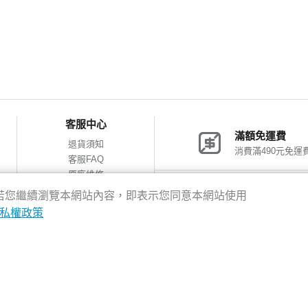
客服中心
滿額免運費
退貨須知
消費滿490元免運
客服FAQ
原廠維修
網購包裝減量
神腦會員福利
驗，若您繼續瀏覽本網站內容，即表示您同意本網站使用
會員獨享優惠
私權政策
8新北市新店區中正路531號2樓