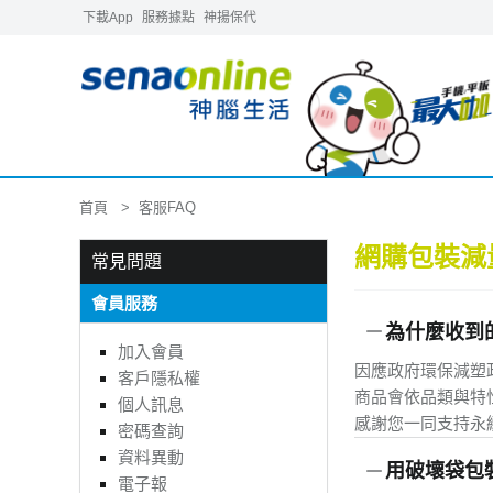
下載App
服務據點
神揚保代
首頁
客服FAQ
網購包裝減
常見問題
會員服務
為什麼收到
加入會員
因應政府環保減塑
客戶隱私權
商品會依品類與特
個人訊息
感謝您一同支持永
密碼查詢
資料異動
用破壞袋包
電子報