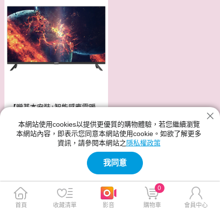
【贈基本安裝+智能感應電暖
器】SAMPO 聲寶 32型 EM-32
本網站使用cookies以提供更優質的購物體驗，若您繼續瀏覽
MDT200 2K轟天雷顯示器/電
本網站內容，即表示您同意本網站使用cookie。如欲了解更多
視(台灣製造)
$5,990
$8,890
資訊，請參閱本網站之
隱私權政策
我同意
SAMPO 聲寶
0
神腦生活的SAMPO 聲寶館別提供各種類型、尺寸規格、功能、顏
首頁
收藏清單
影音
購物車
會員中心
色的產品,SAMPO 聲寶的新品與優惠商品都在神腦生活裡