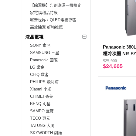
【除濕機】告別潮濕一機搞定
家電福利品特殺
嶄新世界，QLED電視專區
高效除濕 好物推薦
液晶電視
SONY 索尼
Panasonic 3
SAMSUNG 三星
櫃冷凍櫃 NR-FZ
Panasonic 國際
基本安裝】
$25,900
$24,605
LG 樂金
CHiQ 啟客
PHILIPS 飛利浦
Xiaomi 小米
CHIMEI 奇美
BENQ 明基
SAMPO 聲寶
TECO 東元
TATUNG 大同
SKYWORTH 創維