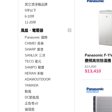
其它清淨機品牌
5坪以下
6-10坪
11-20坪
風扇．電暖器
Panasonic 國際
CHIMEI 奇美
SHARP 夏普
Panasonic F-
SANLUX 三洋
變頻高效除濕機
TECO 東元
$14,900
SAMPO 聲寶
$13,410
HERAN 禾聯
ADAMOUTDOOR
YAMADA
勳風
DC節能扇
正負零±0
循環扇