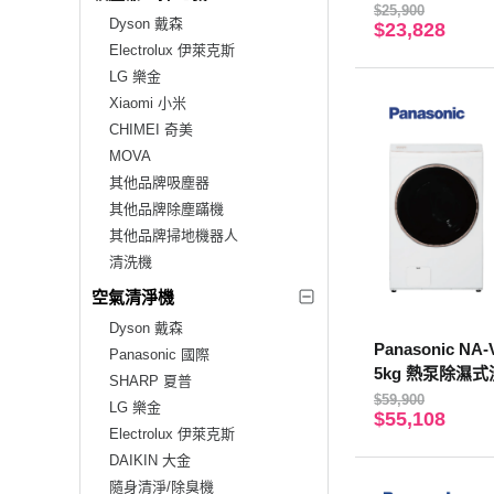
S-S【贈基本安
$25,900
Dyson 戴森
$23,828
Electrolux 伊萊克斯
LG 樂金
Xiaomi 小米
CHIMEI 奇美
MOVA
其他品牌吸塵器
其他品牌除塵蹣機
其他品牌掃地機器人
清洗機
空氣清淨機
Dyson 戴森
Panasonic NA-
Panasonic 國際
5kg 熱泵除濕
SHARP 夏普
衣機
$59,900
LG 樂金
$55,108
Electrolux 伊萊克斯
DAIKIN 大金
隨身清淨/除臭機