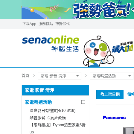
下載App
服務據點
神揚保代
首頁
家電 影音 清淨
家電精選活動
家電 影音 清淨
依上架日期
價
家電精選活動
國際夏日有禮賞(4/10-8/19)
酷暑激省 冷氣狂歡購
【限時瘋搶】Dyson造型家電6折
up