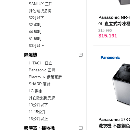
SANLUX 三洋
其他電視品牌
Panasonic NR-
32吋以下
0L 直立式冷凍
32-43吋
$15,990
44-50吋
$15,191
51-59吋
60吋以上
除濕機
HITACHI 日立
Panasonic 國際
Electrolux 伊萊克斯
SHARP 夏普
LG 樂金
其它除濕機品牌
10公升以下
11-15公升
16公升以上
Panasonic 1
洗衣機 不鏽鋼色 
吸塵器．掃地機