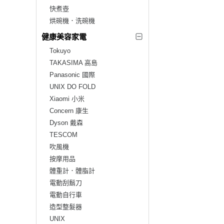
快煮壺
烘碗機．洗碗機
健康美容家電
Tokuyo
TAKASIMA 高島
Panasonic 國際
UNIX DO FOLD
Xiaomi 小米
Concern 康生
Dyson 戴森
TESCOM
吹風機
按摩用品
體重計．體脂計
電動刮鬍刀
電動自行車
造型整髮器
UNIX