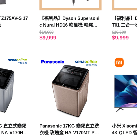
FZ175AV-S 17
【福利品】Dyson Supersoni
【福利品】Dyso
櫃
c Nural HD16 吹風機 粉霧玫
T01 二合
瑰
瑰
$14,600
$16,600
$9,999
$9,999
7KG 直立式變頻
Panasonic 17KG 變頻直立洗
小米 Xiaomi
NA-V170NM
衣機 玫瑰金 NA-V170MT-PN
4K QLED