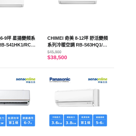
美6-9坪 星揚變頻系
CHIMEI 奇美 8-12坪 舒活變頻
-S41HK1/RC-S
系列冷暖空調 RB-S63HQ1/R
C-S63HQ1
$45,900
$38,500