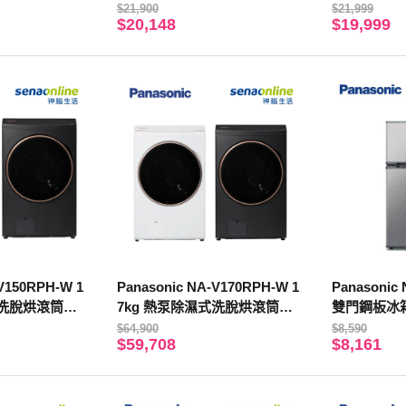
裝】
【贈基本安裝】
$21,900
$21,999
$20,148
$19,999
V150RPH-W 1
Panasonic NA-V170RPH-W 1
Panasonic 
式洗脫烘滾筒洗
7kg 熱泵除濕式洗脫烘滾筒洗
雙門鋼板冰
衣機
$64,900
$8,590
$59,708
$8,161