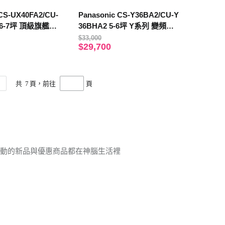
 CS-UX40FA2/CU-
Panasonic CS-Y36BA2/CU-Y
2 6-7坪 頂級旗艦系
36BHA2 5-6坪 Y系列 變頻冷
暖空調
$33,000
$29,700
共
7
頁，前往
頁
活動的新品與優惠商品都在神腦生活裡