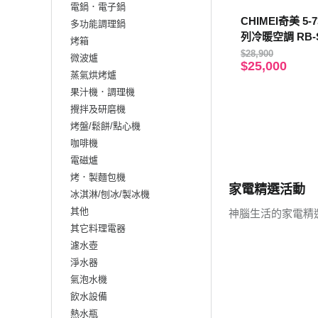
電鍋．電子鍋
CHIMEI奇美 5-7坪 舒活變頻系
多功能調理鍋
列冷暖空調 RB-S
烤箱
S36HQ1
$28,900
微波爐
$25,000
蒸氣烘烤爐
果汁機．調理機
攪拌及研磨機
烤盤/鬆餅/點心機
咖啡機
電磁爐
烤．製麵包機
家電精選活動
冰淇淋/刨冰/製冰機
其他
神腦生活的家電精
其它料理電器
濾水壺
淨水器
氣泡水機
飲水設備
熱水瓶