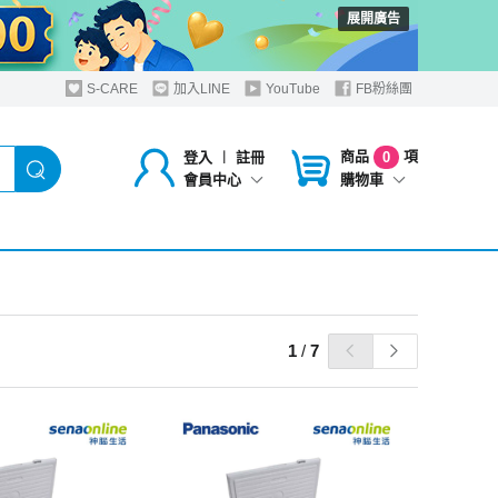
展開廣告
S-CARE
加入LINE
YouTube
FB粉絲團
商品
項
登入
︱
註冊
0
購物車
會員中心
1
/
7