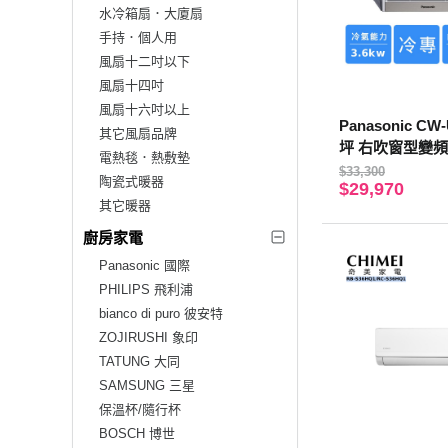
水冷箱扇．大廈扇
手持．個人用
風扇十二吋以下
風扇十四吋
風扇十六吋以上
Panasonic CW-
其它風扇品牌
坪 右吹窗型變
電熱毯．熱敷墊
$33,300
陶瓷式暖器
$29,970
其它暖器
廚房家電
Panasonic 國際
PHILIPS 飛利浦
bianco di puro 彼安特
ZOJIRUSHI 象印
TATUNG 大同
SAMSUNG 三星
保溫杯/隨行杯
BOSCH 博世