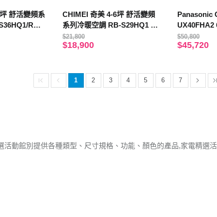
CHIMEI 奇美 4-6坪 舒活變頻
Panasonic
36HQ1/RC-
系列冷暖空調 RB-S29HQ1 R
UX40FHA
C-S29HQ1
列冷暖空調
$21,800
$50,800
$18,900
$45,720
1
2
3
4
5
6
7
選活動館別提供各種類型、尺寸規格、功能、顏色的產品,家電精選