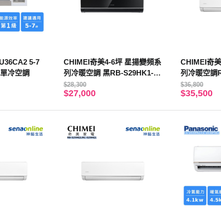
U36CA2 5-7
CHIMEI奇美4-6坪 星揚變頻系
CHIMEI奇
頻單冷空調
列冷暖空調 黑RB-S29HK1-B/
列冷暖空調RB
RC-S29HK1-B
41HK1
$28,300
$36,800
$27,000
$35,500