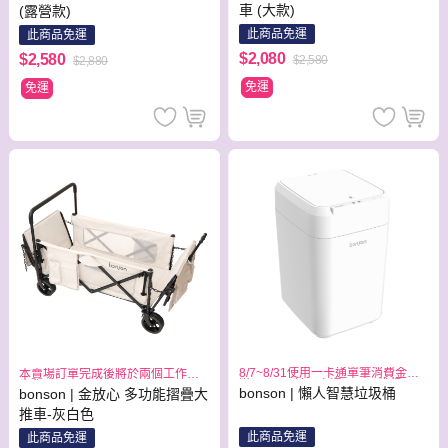
車 (大款)
(露營款)
此商品免運
此商品免運
$2,080
$2,580
$2,580
$2,880
免運
免運
8/7~8/31使用一卡通單筆消費金額
本賣場訂單完成後將於兩個工作日
滿1999元,於一卡通APP可獲得300
出貨
bonson | 懶人智慧垃圾桶
bonson | 金放心 多功能摺疊大
元儲值金回饋
推車-灰白色
此商品免運
此商品免運