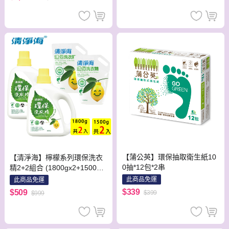
【蒲公英】環保抽取衛生紙10
【清淨海】檸檬系列環保洗衣
0抽*12包*2串
精2+2組合 (1800gx2+1500gx
2)
此商品免運
此商品免運
$339
$509
$399
$999