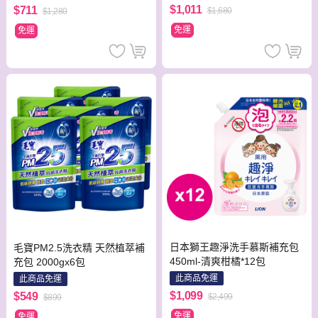
(握把式)-冰川銀
(上蓋可拆洗)-粉紅色
$1,011
$711
$1,680
$1,280
免運
免運
日本獅王趣淨洗手慕斯補充包
毛寶PM2.5洗衣精 天然植萃補
450ml-清爽柑橘*12包
充包 2000gx6包
此商品免運
此商品免運
$1,099
$549
$2,499
$899
免運
免運