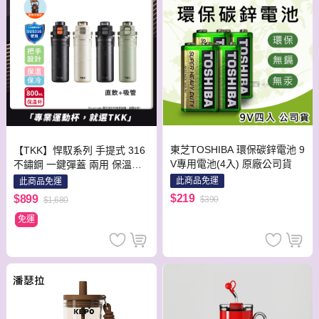
東芝TOSHIBA 環保碳鋅電池 9
【TKK】悍馭系列 手提式 316
V專用電池(4入) 原廠公司貨
不鏽鋼 一鍵彈蓋 兩用 保溫杯
運動水壺800ML(直飲+吸管)隨
此商品免運
此商品免運
機色
$219
$899
$390
$1,680
免運