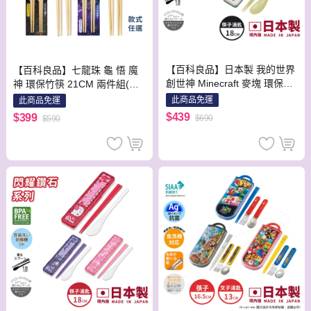
【百科良品】日本製 我的世界
【百科良品】七龍珠 龜 悟 魔
創世神 Minecraft 麥塊 環保筷
神 環保竹筷 21CM 兩件組(日
子+湯匙組 18CM(日本境內版)
本境內版)-隨機款
此商品免運
此商品免運
-隨機款
$439
$399
$690
$590