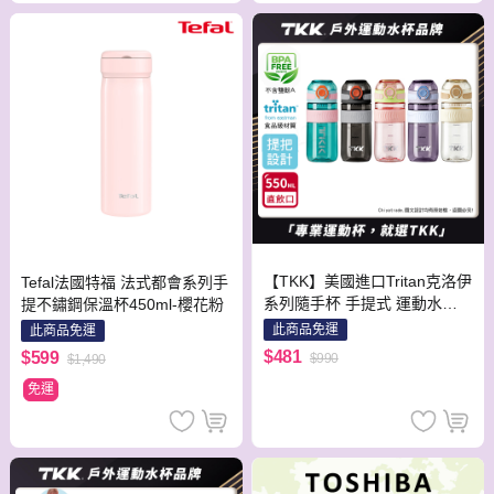
【TKK】美國進口Tritan克洛伊
Tefal法國特福 法式都會系列手
系列隨手杯 手提式 運動水壺5
提不鏽鋼保溫杯450ml-櫻花粉
50ML(直飲口設計)隨機色
此商品免運
此商品免運
$481
$599
$990
$1,490
免運