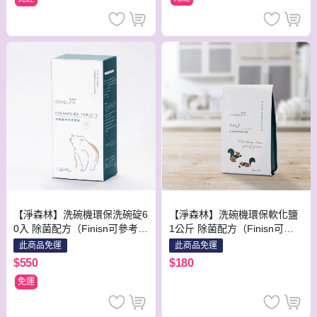
【淨森林】洗碗機環保軟化鹽
【淨森林】洗碗機環保洗碗碇6
1公斤 除菌配方（Finisn可參
0入 除菌配方（Finisn可參考）
考）BOSCH ASKO 台灣製造
BOSCH ASKO
此商品免運
此商品免運
柑橘香
$180
$550
免運