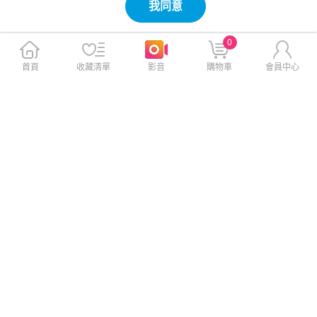
我同意
0
首頁
收藏清單
影音
購物車
會員中心
【日本孔雀Peacock】316不
【百科良品】日本製 精靈寶可
鏽鋼 輕量隨行 彈蓋直飲 保冷
夢 卡比獸 環保筷子 抗菌加工A
保溫杯700ML-真珠灰
g+ 18CM(日本境內版)
此商品免運
此商品免運
$811
$311
$1,680
$590
免運