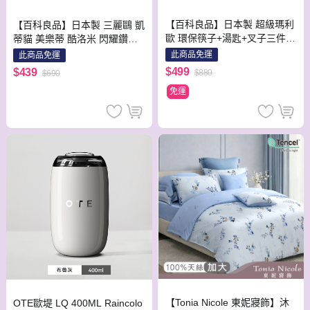
【百科良品】日本製 超級瑪利
【百科良品】日本製 三麗鷗 凱
歐 環保筷子+湯匙+叉子三件餐
蒂貓 美樂蒂 酷洛米 閃耀鑽石
具組(日本境內版)-隨機款
環保筷子+湯匙組 18CM(日本
此商品免運
此商品免運
境內版)-隨機款
$499
$439
$880
$690
免運
【Tonia Nicole 東妮寢飾】沐
OTE歐堤 LQ 400ML Raincolo