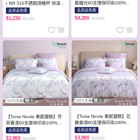
藍織光60支環保印染100%萊
r W9 316不銹鋼酒桶杯 保溫杯
賽爾天絲兩用被床包組(加大)
隨行杯 布魯灰
此商品免運
此商品免運
$4,280
$1,230
$14,960
$1,730
【Tonia Nicole 東妮寢飾】花
【Tonia Nicole 東妮寢飾】芳
舞香頌60支環保印染100%萊
菲春漾60支環保印染100%萊
賽爾天絲兩用被床包組(雙人)
賽爾天絲兩用被床包組(雙人)
此商品免運
此商品免運
$3,980
$3,980
$13,960
$13,960