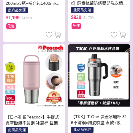
c】酵素抗菌防螨嬰兒洗衣精補
200mlx3瓶+補充包1400mlx3
充包1100mlx6包 嬰兒 全家 洗
包
此商品免運
此商品免運
衣精
$930
$1,199
$1,799
$1,599
免運
免運
【TKK】T-One 彈蓋冰壩杯 31
【日本孔雀Peacock】手提式
6不鏽鋼x陶瓷噴塗 直飲+吸管
真空斷熱不鏽鋼 冰霸杯 巨無霸
保冰保溫 運動隨身杯 1200ML
鋼杯 保冰保溫 隨行杯 800ML
此商品免運
此商品免運