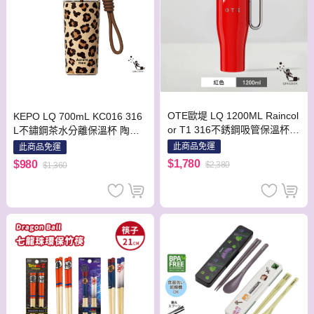
OTE歐堤 LQ 1200ML Raincol
KEPO LQ 700mL KC016 316
or T1 316不銹鋼吸管保溫杯
L不鏽鋼茶水分離保溫杯 陶瓷
隨行杯 保溫杯 紅色
款 潘瑟拉
此商品免運
此商品免運
$1,780
$980
$2,380
$1,360