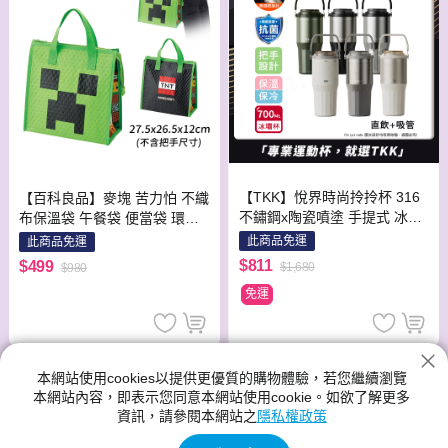
【TKK】悅界時尚拎拎杯 316
【百科良品】麥塊 苦力怕 不織
不鏽鋼x陶瓷噴塗 手提式 冰霸
布保溫袋 午餐袋 便當袋 環保
杯 保溫杯 手搖飲環保杯 700M
手提袋 (日本境內版)
此商品免運
此商品免運
L(直飲+吸管)-隨機
$811
$499
$1,680
$980
免運
本網站使用cookies以提供更優質的購物體驗，若您繼續瀏覽
本網站內容，即表示您同意本網站使用cookie。如欲了解更多
資訊，請參閱本網站之
隱私權政策