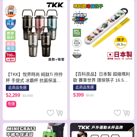
【百科良品】日本製 超級瑪利
【TKK】悅界時尚 純鈦Ti 拎拎
歐 賽車世界 環保筷子 16.5CM
杯 手提式 冰霸杯 抗菌保溫杯
(日本境內版)
環保杯 700ML(直飲+吸管)-禮
此商品免運
此商品免運
盒組-隨機色
$399
$2,299
$590
$3,980
免運