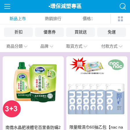
▪︎環保減塑專區
新品上市
熱銷排行
價格
折扣
優惠券
買就送
免運
商品分類
品牌
取貨方式
付款方式
限量贈濕巾60抽乙包【nac na
南僑水晶肥液體皂百里香防蟎2