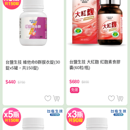
台鹽生技 大紅麴 紅麴素食膠
台鹽生技 維他命B群膜衣錠(30
囊(60粒/瓶)
錠x5罐，共150錠)
$680
$440
$890
$750
免運