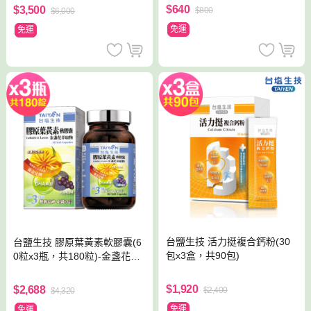
$640
$3,500
$800
$6,000
免運
免運
台鹽生技 活力挺複合鈣粉(30
台鹽生技 膠原葉黃素軟膠囊(6
包x3盒，共90包)
0粒x3瓶，共180粒)-金盞花萃
取物
$1,920
$2,688
$2,400
$4,320
免運
免運