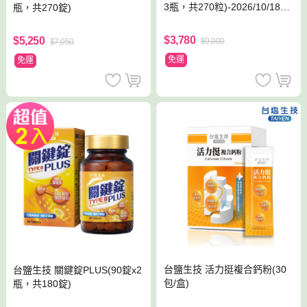
3瓶，共270粒)-2026/10/18到
瓶，共270錠)
期
$3,780
$5,250
$9,000
$7,050
免運
免運
台鹽生技 活力挺複合鈣粉(30
台鹽生技 關鍵錠PLUS(90錠x2
包/盒)
瓶，共180錠)