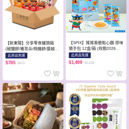
【SPIX】搖搖香脆點心麵 原味
【新東陽】分享零食罐頭箱
隨手包 12盒/箱 (效期2026年1
(椒鹽餅/豬耳朵/飛機餅/蔓越莓/
2月)
原味肉醬/辣味肉醬)
此商品免運
此商品免運
$1,499
$785
$2,268
$872