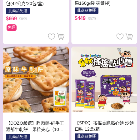
果160g/袋 夾鏈袋)
包(42公克*20包/盒)
此商品免運
此商品免運
$449
$669
$679
$899
免運
【SPIX】搖搖香脆點心麵 炒麵
【DOZO嚴選】胖肉鋪-純手工
口味 12盒/箱
濃郁牛軋餅｜果粒夾心（10入/
袋）x2袋組 （口味：原味牛奶
此商品免運
此商品免運