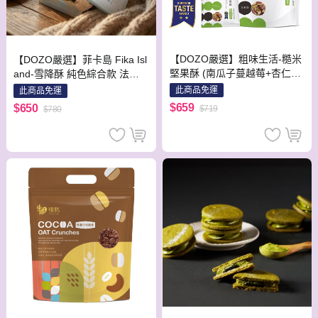
【DOZO嚴選】粗味生活-糙米
【DOZO嚴選】菲卡島 Fika Isl
堅果酥 (南瓜子蔓越莓+杏仁海
and-雪降酥 純色綜合款 法式
苔酥+玉米水果酥_共3袋/組)
鐵盒 含:雪降酥 16片 (4口味) +
此商品免運
此商品免運
厚燒奶油餅乾 6片(3口味) 附品
$659
$650
$719
$780
牌提袋