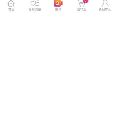
0
首頁
收藏清單
影音
購物車
會員中心
銀川有機米脆(椰子口味)×10包
【美式賣場】喜年來 蔬菜薄餅
優惠組
(20公克X52入/盒)
此商品免運
此商品免運
$1,100
$399
$1,200
$579
免運