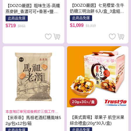
【DOZO嚴選】七見櫻堂-生牛
【DOZO嚴選】粗味生活-高纖
奶糖三明治餅 6入/盒_3盒組
燕麥餅_香濃可可+香蔥+鹽之
(口味:宇治抹茶/焦糖可可/花香
花_(10入/袋)_3袋/組
此商品免運
此商品免運
莓果各一盒)
$1,099
$719
$1,319
$863
本賣場訂單完成後將於三個工作日
出貨
【美式賣場】翠果子 航空米果
【米乖乖】馬祖老酒紅糟風味5
綜合禮盒(20g*30入/盒)
2g/包x12包/箱
此商品免運
此商品免運