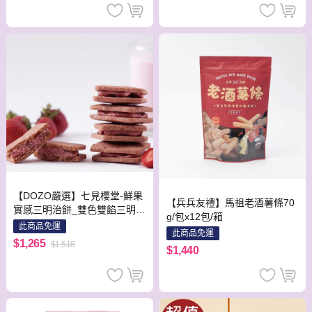
【DOZO嚴選】七見櫻堂-鮮果
【兵兵友禮】馬祖老酒薯條70
實感三明治餅_雙色雙餡三明治
g/包x12包/箱
餅（草莓x1盒+鳳梨酥x1盒+伯
此商品免運
此商品免運
爵檸檬x1盒+焦糖蘋果x1盒）_
$1,265
$1,518
$1,440
1盒5入共4盒/組