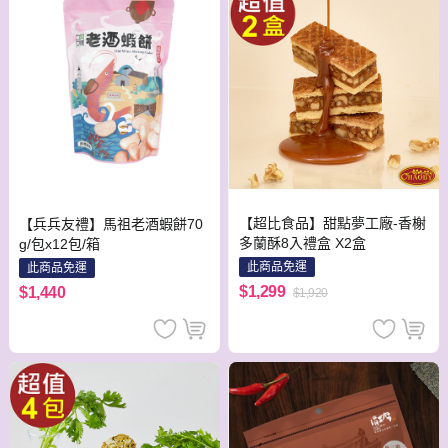
【超比食品】甜點夢工廠-香榭
【兵兵友禮】馬祖老酒蝦餅70
多蘭酥8入禮盒 X2盒
g/包x12包/箱
此商品免運
此商品免運
$1,299
$1,440
$1,920