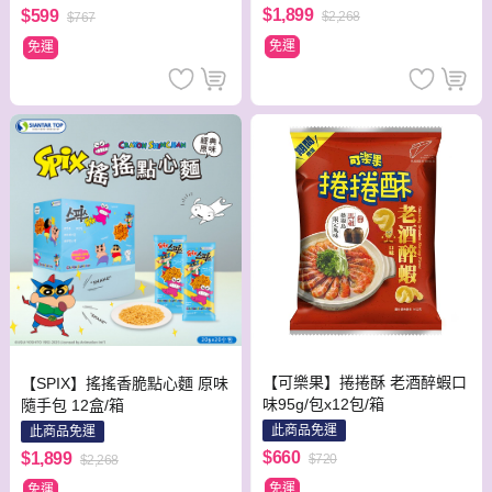
×1袋＋草莓×1袋）
$1,899
$599
$2,268
$767
免運
免運
【可樂果】捲捲酥 老酒醉蝦口
【SPIX】搖搖香脆點心麵 原味
味95g/包x12包/箱
隨手包 12盒/箱
此商品免運
此商品免運
$660
$1,899
$720
$2,268
免運
免運