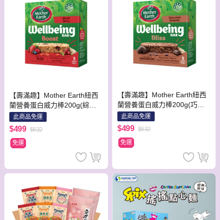
【壽滿趣】Mother Earth紐西
【壽滿趣】Mother Earth紐西
蘭營養蛋白威力棒200g(巧克
蘭營養蛋白威力棒200g(綜合
力布朗尼x4盒)
莓果x4盒)
此商品免運
此商品免運
$499
$499
$632
$632
免運
免運