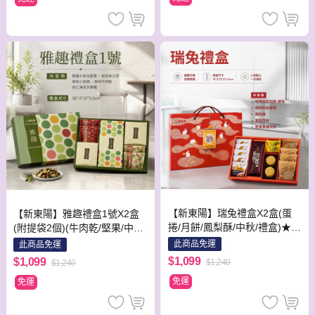
【新東陽】瑞兔禮盒X2盒(蛋
【新東陽】雅趣禮盒1號X2盒
捲/月餅/鳳梨酥/中秋/禮盒)★中
(附提袋2個)(牛肉乾/堅果/中秋/
秋禮盒★預購-出貨區間09/01-
禮盒)★中秋禮盒★預購-出貨
此商品免運
此商品免運
09/24★
區間09/01-09/24★
$1,099
$1,099
$1,240
$1,240
免運
免運