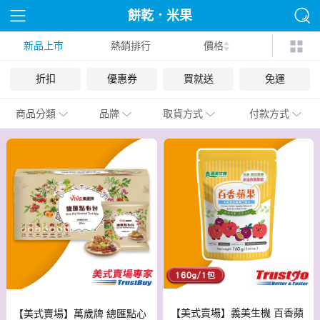
餅乾．米果
新品上市
熱銷排行
價格
折扣
優惠券
買就送
免運
商品分類
品牌
取貨方式
付款方式
【美式賣場】義美生機 百香蘋
【美式賣場】萬歲牌 總匯點心