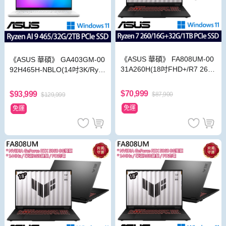
《ASUS 華碩》 FA808UM-00
《ASUS 華碩》 GA403GM-00
31A260H(18吋FHD+/R7 260/
92H465H-NBLO(14吋3K/Ryz
16G+32G/1TB SSD/RTX506
en AI 9 465/32G/2TB SSD/RT
0/Win11/特仕版)
X5060/Win11)
$70,999
$93,999
$87,900
$129,999
免運
免運