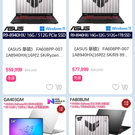
《ASUS 華碩》 FA608PP-007
《ASUS 華碩》 FA608PP-007
1A8940HX(16吋2.5K/R9 894
1A8940HX(16吋2.5K/Ryzen 9
0HX/16G+32G/512G+1TB/RT
8940HX/16G/512G SSD/RTX
X5070/特仕版)
5070/Win11)
$77,999
$59,999
$83,900
$68,900
免運
免運