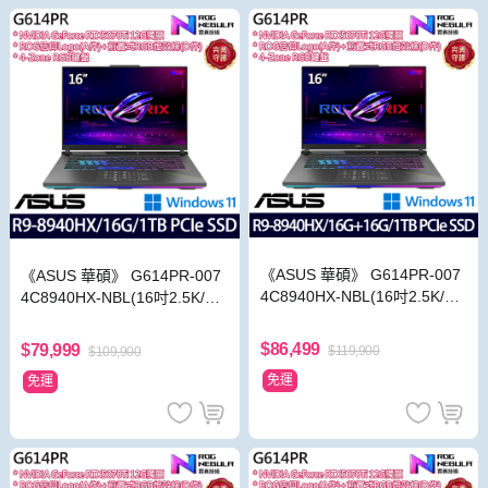
《ASUS 華碩》 G614PR-007
《ASUS 華碩》 G614PR-007
4C8940HX-NBL(16吋2.5K/R9
4C8940HX-NBL(16吋2.5K/Ry
8940HX/16G+16G/1TB/RTX5
zen 9 8940HX/16G/1TB SSD/
070Ti/特仕版)
RTX5070 Ti)
$86,499
$79,999
$119,900
$109,900
免運
免運