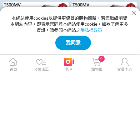
本網站使用cookies以提供更優質的購物體驗，若您繼續瀏覽
本網站內容，即表示您同意本網站使用cookie。如欲了解更多
資訊，請參閱本網站之
隱私權政策
我同意
0
首頁
收藏清單
影音
購物車
會員中心
《ASUS 華碩》 H-T500MV-0
《ASUS 華碩》 H-T500MV-05
5210H269W6 Core 5 210H/1
210H269W6 Core 5 210H/16
6G/1TB/RTX5060 桌上電腦
G+32G/1TB+2TB/RTX5060
桌上電腦/特仕版
$42,990
$64,990
$79,900
$89,900
免運
免運