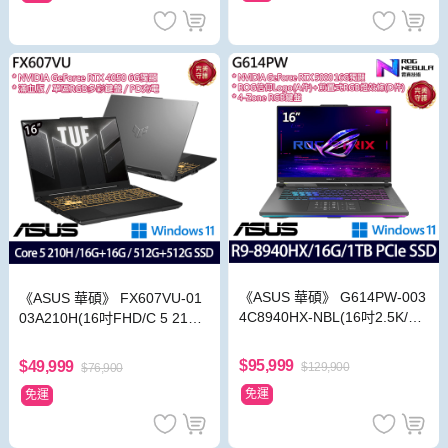
《ASUS 華碩》 G614PW-003
《ASUS 華碩》 FX607VU-01
4C8940HX-NBL(16吋2.5K/Ry
03A210H(16吋FHD/C 5 210
zen 9 8940HX/16G/1TB SSD/
H/16G+16G/512G+512G/RTX
RTX5080)
4050/Win11/特仕版)
$95,999
$49,999
$129,900
$76,900
免運
免運