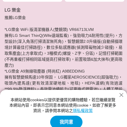
LG 樂金
推薦LG樂金
*LG樂金 WiFi 版清潔機器人(雙鏡頭) VR66713LVM
擁有LG Smart ThinQ(Wife遠端監看)，強勁吸力&耐用性(提升)，方
型設計(深入角落打掃清潔無死角)，智慧鏡頭2.0升級版(自動掃描環
境計算最佳打掃路徑)，數位多點感應器(偵測障礙物減少碰撞)，易
取集塵盒(上方拿取式)，3種模式(螺旋、Z字、分區)，記憶打掃範圍
(不再重複打掃相同區域提高打掃效率)，前置吸頭&加大抹布(更高吸
塵力)
*LG樂金 A9無線吸塵器 (時尚紅) A9BEDDING
擁有智慧變頻馬達10年保固， LG獨家AEROSCIENCE(超強吸力)，
吸頭內建馬達(更有效清潔硬地板、地毯)，HEPA濾網(有效過濾
**99.9%懸浮微粒)，長效電池續航力(可更換式鋰電池)，人體工學設
計(有效減輕手部負擔)
本網站使用cookies以提供更優質的購物體驗，若您繼續瀏覽
本網站內容，即表示您同意本網站使用cookie。如欲了解更多
各類型吸塵器、掃地機器人任你挑選，分期零利率!神腦給你最實惠
資訊，請參閱本網站之
隱私權政策
的價格，最安心的服務品質。
我同意