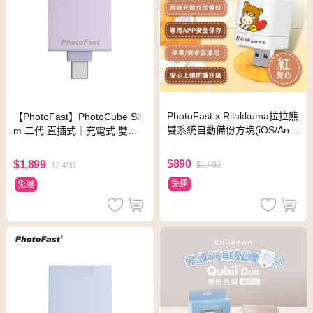
PhotoFast x Rilakkuma拉拉熊
【PhotoFast】PhotoCube Sli
雙系統自動備份方塊(iOS/Andr
m 二代 直插式｜充電式 雙系
oid通用)-紅愛心
統 PD自動備份方塊Slim-紫⾊
$890
$1,899
$1,490
$2,490
免運
免運