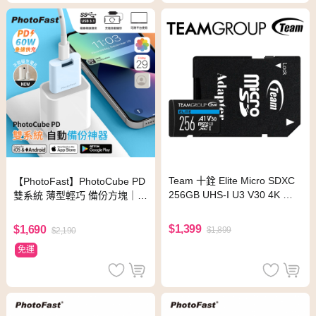
Team 十銓 Elite Micro SDXC
【PhotoFast】PhotoCube PD
256GB UHS-I U3 V30 4K 記
雙系統 薄型輕巧 備份方塊｜備
憶卡 (含轉卡)
份神器｜充電自動備份-冰河藍
$1,399
$1,690
$1,899
$2,190
免運