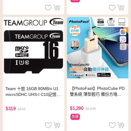
【PhotoFast】PhotoCube PD
Team 十銓 16GB 80MB/s U1
雙系統 薄型輕巧 備份方塊｜
microSDHC UHS-I C10記憶卡
備份神器｜充電自動備份-奶茶
(含轉卡)
杏
$1,290
$319
$1,690
$419
免運