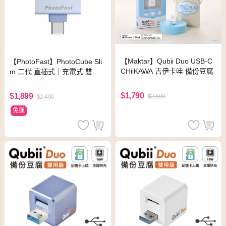
【Maktar】Qubii Duo USB-C
【PhotoFast】PhotoCube Sli
CHiiKAWA 吉伊卡哇 備份豆腐
m 二代 直插式｜充電式 雙系
統 PD自動備份方塊Slim-藍⾊
$1,790
$1,899
$2,590
$2,490
免運