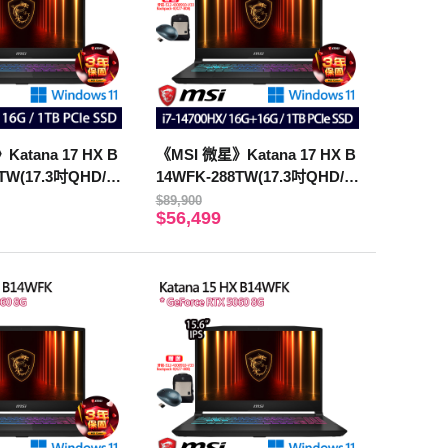
atana 17 HX B
《MSI 微星》Katana 17 HX B
TW(17.3吋QHD/i7
14WFK-288TW(17.3吋QHD/i7
16G/1TB SSD/RTX
-14700HX/16G+16G/1TB/RTX
$89,900
$56,499
)
5060/特仕版)