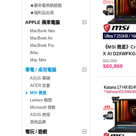
★最夯最熱銷遊戲
★福利品出清
APPLE 蘋果電腦
MacBook Neo
MacBook Air
MacBook Pro
《MSI 微星》Cros
iMac
X AI D2XWFKG
Mac Mini
QHD+/Ultra 7 
$82,900
$60,999
B/RTX5060)
筆電 / 桌用電腦
ASUS 華碩
ACER 宏碁
MSI 微星
Lenovo 聯想
Microsoft 微軟
ASUS 商用
其他品牌
電玩 / 遊戲