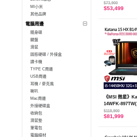
14450HX/16G+
$73,900
MI小米
$53,499
5060/特仕版)
其他品牌
電腦周邊
隨身碟
鍵盤
滑鼠
固態硬碟 / 外接盒
讀卡機
TYPE C周邊
USB周邊
耳機 / 麥克風
喇叭
《MSI 微星》Kat
Mac周邊
14WFK-897TW(
外接硬碟盒
14450HX/32G+
$118,900
收納包
$81,999
5060/特仕版)
滑鼠墊
筆電包
電腦線材