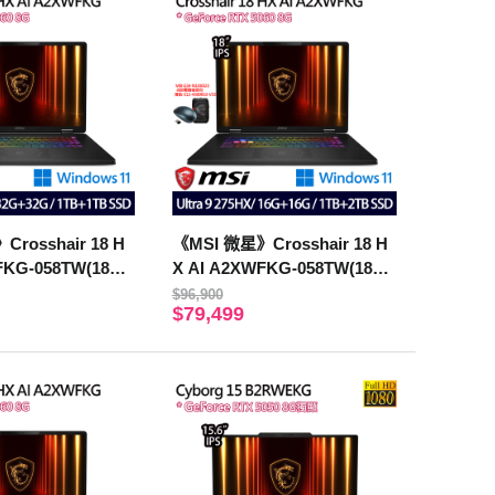
rosshair 18 H
《MSI 微星》Crosshair 18 H
FKG-058TW(18吋
X AI A2XWFKG-058TW(18吋
75HX/32+32G/1T
QHD+/U9 275HX/16+16G/1T
$96,900
$79,499
060)
B+2T/RTX5060)