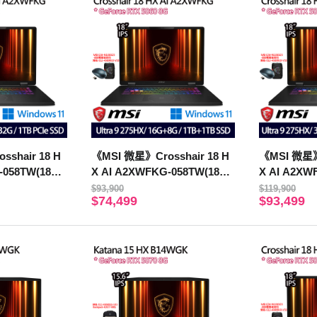
shair 18 H
《MSI 微星》Crosshair 18 H
《MSI 微星》C
-058TW(18吋
X AI A2XWFKG-058TW(18吋
X AI A2XW
X/16G+32G/1
QHD+/U9 275HX/16+8G/1TB
QHD+/U9 2
$93,900
$119,900
$74,499
$93,499
+1TB/RTX5060)
B+1T/RTX5