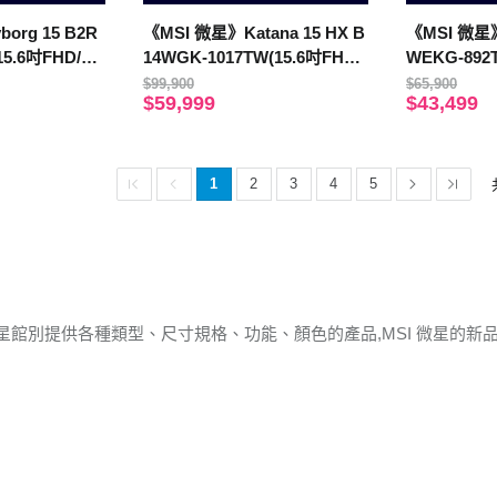
org 15 B2R
《MSI 微星》Katana 15 HX B
《MSI 微星》
15.6吋FHD/Co
14WGK-1017TW(15.6吋FHD/i
WEKG-892
/512G SSD/RT
9-14900HX/16G/1TB SSD/RT
re 5 210H/
$99,900
$65,900
$59,999
$43,499
X5070/W11)
X5050/特仕
1
2
3
4
5
微星館別提供各種類型、尺寸規格、功能、顏色的產品,MSI 微星的