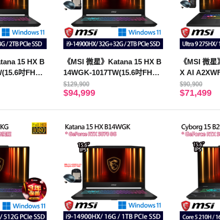
ana 15 HX B
《MSI 微星》Katana 15 HX B
《MSI 微星》C
(15.6吋FHD/i
14WGK-1017TW(15.6吋FHD/i
X AI A2XW
+8G/2TB/RTX
9-14900HX/32G+32G/2TB/RT
QHD+/U9 2
$129,900
$90,900
$94,999
$71,499
X5070/特仕版)
TB/RTX506