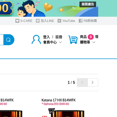
展開廣告
S-CARE
加入LINE
YouTube
FB粉絲團
商品
項
登入
︱
註冊
0
購物車
會員中心
1
/
5