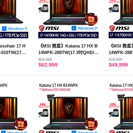
shair 17 H
《MSI 微星》Katana 17 HX B
《MSI 微星》K
-010TW(17吋
14WFK-288TW(17.3吋QHD/i7
14WFK-288
255HX/16G/1T
-14700HX/16G+32G/1TB/RTX
-14700HX/
$93,900
$79,900
$62,999
$49,999
5060/特仕版)
5060/Win11