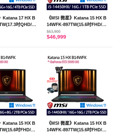
atana 17 HX B
《MSI 微星》Katana 15 HX B
TW(17.3吋QHD/i7
14WFK-897TW(15.6吋FHD/i5-
16G+16G/4TB/RTX
14450HX/16G/1TB SSD/RTX5
$63,900
$46,999
)
060/Win11)
atana 15 HX B
《MSI 微星》Katana 15 HX B
TW(15.6吋FHD/i5-
14WFK-897TW(15.6吋FHD/i5-