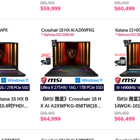
16G/1TB/RTX
14450HX/16G+32G/1TB/RTX
14450HX/1
$86,900
$86,900
$59,999
$60,499
5060/特仕版)
060/特仕版)
ana 15 HX B
《MSI 微星》Crosshair 18 H
《MSI 微星》K
15.6吋FHD/i5-
X AI A2XWFKG-058TW(18吋
14WGK-101
32G/2TB/RTX
QHD+/U9 275HX/16G/1TB SS
9-14900HX
$89,900
$99,900
$64,999
$66,499
D/RTX5060)
X5070/特仕