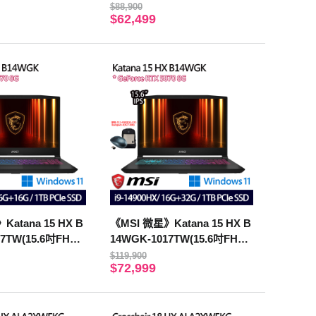
6G+8G/2TB/RTX5
14450HX/16G+16G/2TB/RTX
$88,900
$62,499
5060/特仕版)
atana 15 HX B
《MSI 微星》Katana 15 HX B
7TW(15.6吋FHD/i
14WGK-1017TW(15.6吋FHD/i
/16G+16G/1TB/RT
9-14900HX/16G+32G/1TB/RT
$119,900
$72,999
版)
X5070/特仕版)