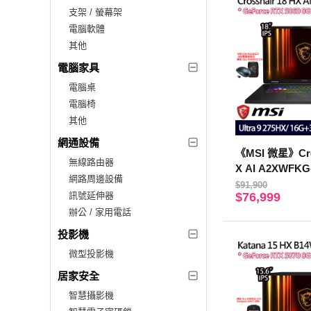
支架 / 螢幕架
電腦軟體
其他
電腦家具
電腦桌
電腦椅
其他
網通設備
《MSI 微星》Cros
無線路由器
X AI A2XWFKG
網路周邊設備
QHD+/U9 275H
$91,900
訊號延伸器
$76,999
TB/RTX5060)
辦公 / 家用電話
投影機
微型投影機
居家安全
智慧攝影機