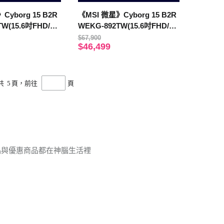
Cyborg 15 B2R
《MSI 微星》Cyborg 15 B2R
TW(15.6吋FHD/Co
WEKG-892TW(15.6吋FHD/Co
16G+16G/512G/RT
re 5 210H/16G+8G/1TB/RTX5
$67,900
$46,499
版)
050/特仕版)
共
5
頁，前往
頁
新品與優惠商品都在神腦生活裡