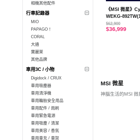
相機其他配件
《MSI 微星》Cyb
行車記錄器
WEKG-892TW(
MIO
re 5 210H/16G
$62,900
$36,999
PAPAGO！
X5050/Win11)
CORAL
大通
寶麗萊
其他品牌
車用3C / 小物
Digidock / CRUX
MSI 微星
車用吸塵器
車用清淨機
神腦生活的MSI 
車用輪胎安全用品
車用配件 / 雨刷
車用緊急電源
車用吸塵 / 清潔
車用美容 / 香氛
車用車充 / 車架