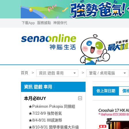
下載App
服務據點
神揚保代
首頁
資訊 遊戲 車用
筆電 / 桌用電腦
資訊 遊戲 車用
依上架日期
價
本月必BUY
★Pokémon Pokopia 同捆組
★7/22-8/9 強勢爸氣
★8/4-8/31 88感謝祭
★8/10-8/31 開學季裝備大升級