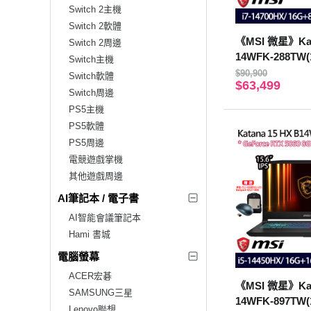
Switch 2主機
Switch 2軟體
《MSI 微星》Kat
Switch 2周邊
14WFK-288TW(
Switch主機
-14700HX/16G+
$90,900
Switch軟體
$63,499
060/特仕版)
Switch周邊
PS5主機
PS5軟體
PS5周邊
電競遊戲掌機
其他遊戲周邊
AI筆記本 / 電子書
AI智能會議筆記本
Hami 書城
電腦螢幕
ACER宏碁
《MSI 微星》Kat
SAMSUNG三星
14WFK-897TW(
Lenovo聯想