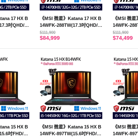
ana 17 HX B
《MSI 微星》Katana 17 HX B
《MSI 微星》K
17.3吋QHD/i7
14WFK-288TW(17.3吋QHD/i7
14WFK-288
8G/2TB/RTX5
-14700HX/32G+32G/2TB/RTX
-14700HX/
$111,900
$111,900
$84,999
$74,499
5060/特仕版)
5060/特仕版
ana 15 HX B
《MSI 微星》Katana 15 HX B
《MSI 微星》K
15.6吋FHD/i5-
14WFK-897TW(15.6吋FHD/i5-
14WFK-897