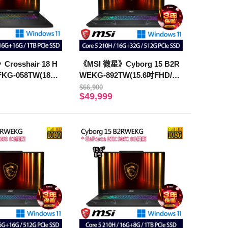
rosshair 18 H
《MSI 微星》Cyborg 15 B2R
FKG-058TW(18吋
WEKG-892TW(15.6吋FHD/Co
75HX/16G+16G/1
re 5 210H/16G+32G/512G/RT
$66,900
$49,999
0)
X5050/特仕版)