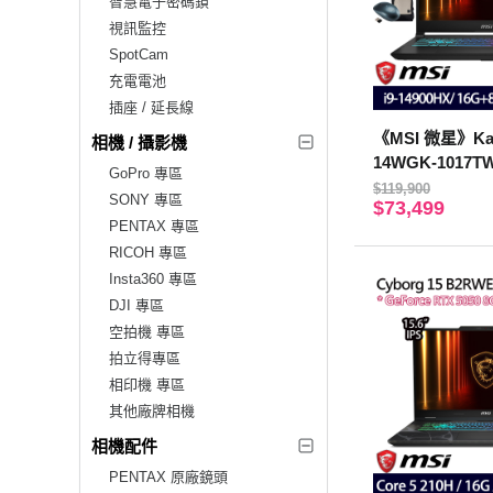
智慧電子密碼鎖
視訊監控
SpotCam
充電電池
插座 / 延長線
《MSI 微星》Kat
相機 / 攝影機
14WGK-1017TW
GoPro 專區
9-14900HX/16G
$119,900
SONY 專區
$73,499
5070/特仕版)
PENTAX 專區
RICOH 專區
Insta360 專區
DJI 專區
空拍機 專區
拍立得專區
相印機 專區
其他廠牌相機
相機配件
PENTAX 原廠鏡頭