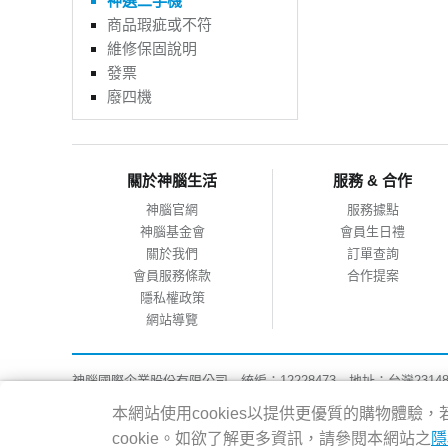
神選二手機
商品瑕疵或不符
維修保固說明
發票
廢四機
關於神腦生活
服務 & 合作
神腦官網
服務據點
神腦基金會
會員生日禮
關於我們
訂單查詢
會員服務條款
合作提案
隱私權政策
網站導覽
神腦國際企業股份有限公司 統編：12228473 地址：台灣2314
客服專線：02-8978-6068 週一~週五 09:00~18:00
本網站使用cookies以提供更優質的購物體
Copyright@2016 SENAO INTERNATIONAL CO.,LTD
cookie。如欲了解更多資訊，請參閱本網站之
隱