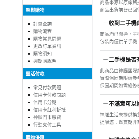
商品來源以原廠舊
商品出貨前皆已回
輕鬆購物
收到二手機
訂單查詢
購物流程
商品均已開通，主
購物常見問題
包裝內僅供單手機
更改訂單資訊
購物須知
二手機是否
週期購說明
此商品由神腦國際
靈活付款
實際保固期限請參
保固期間如需維修
常見付款問題
信用卡付款問題
信用卡分期
不滿意可以
信用卡紅利折抵
神腦生活未提供換
神腦門市繳費
提醒您：鑑賞期非
行動支付工具
購物優惠