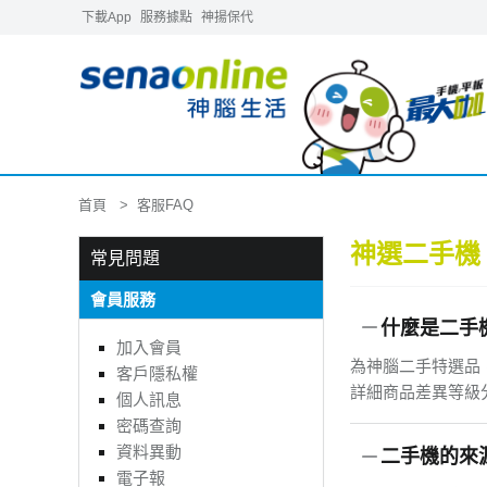
下載App
服務據點
神揚保代
首頁
客服FAQ
神選二手機
常見問題
會員服務
什麼是二手
加入會員
為神腦二手特選品
客戶隱私權
詳細商品差異等級
個人訊息
密碼查詢
資料異動
二手機的來
電子報