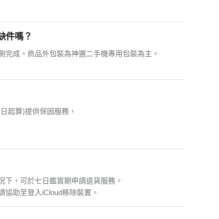
缺件嗎？
測完成。商品外包裝為神選二手機專用包裝為主。
日起算)提供保固服務，
。
況下，可於七日鑑賞期申請退貨服務。
助至登入iCloud移除裝置。