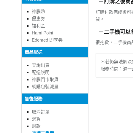
訂購之後商
神腦幣
訂購付款完成後可
優惠券
貨。
福利金
二手機可以
Hami Point
Edenred 即享券
很抱歉，二手機商
商品配送
＊若仍無法解決您
查詢出貨
服務時間：週一至週五
配送說明
神腦門市取貨
網購包裝減量
售後服務
取消訂單
退貨
退款