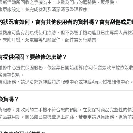
換新活動所回收之手機為主，少數為門市的體驗機、展示機，
復原廠設定，並完成檢測及清潔消毒整理程序。
的狀況會如何，會有其他使用者的資料嗎？會有刮傷或是
機機身可能有刮痕或使用痕跡，但不影響手機功能且已由專業人員檢
，未附耳機、充電器等相關配件，配件需另行購買。
有提供保固？要維修怎麼辦？
維修中心提供保固服務，依發票日開始起算(亦可保留簽收單據依簽收
考賣場說明，
檢測服務，請逕洽鄰近神腦特約服務中心或神腦Apple授權維修中心
換貨嗎？
貨服務，如收到的二手機不符合您的預期，在您保持商品完整性的情
商品試用期。商品如已開機並連上網路，若要申請退貨服務，退貨前請協