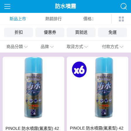
防水噴霧
新品上市
熱銷排行
價格
折扣
優惠券
買就送
免運
商品分類
品牌
取貨方式
付款方式
PINOLE 防水噴霧(氟素型) 42
PINOLE 防水噴霧(氟素型) 42