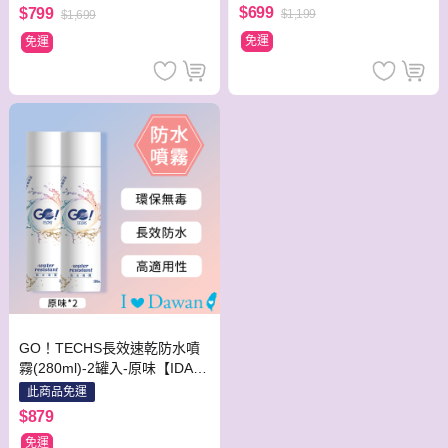
$699
$799
$1,199
$1,699
免運
免運
GO！TECHS長效速乾防水噴
霧(280ml)-2罐入-原味【IDAW
AN專業鞋材】
此商品免運
$879
免運