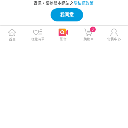
資訊，請參閱本網站之
隱私權政策
我同意
0
首頁
收藏清單
影音
購物車
會員中心
春風 秒吸收廚房紙巾 120組*6
五月花 超強韌廚房紙巾 60張x
捲*2串
6捲x2串
此商品免運
此商品免運
$269
$369
$450
$499