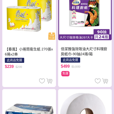
倍潔雅強效吸油大尺寸料理廚
【春風】小捲筒衛生紙 270張x
房紙巾-90抽24捲/箱
6捲x2串
此商品免運
此商品免運
$499
$239
$1,500
$299
免運