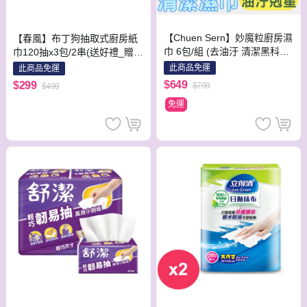
【Chuen Sern】妙魔粒廚房濕
【春風】布丁狗抽取式廚房紙
巾 6包/組 (去油汙 清潔黑科技
巾120抽x3包/2串(送好禮_贈品
居家清潔)-限量贈淨魔力體驗
隨機出貨)
此商品免運
此商品免運
包x10包
$649
$299
$799
$499
免運