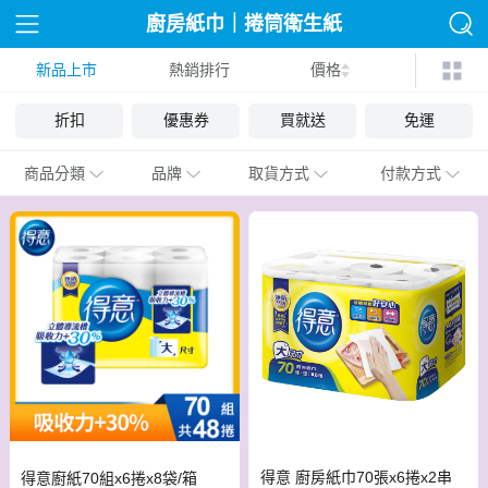
廚房紙巾｜捲筒衛生紙
新品上市
熱銷排行
價格
折扣
優惠券
買就送
免運
商品分類
品牌
取貨方式
付款方式
得意 廚房紙巾70張x6捲x2串
得意廚紙70組x6捲x8袋/箱