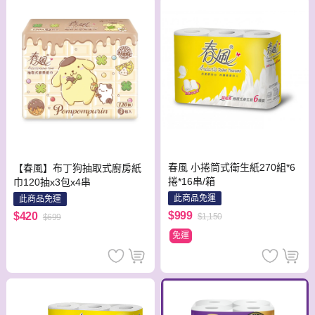
春風 小捲筒式衛生紙270組*6
【春風】布丁狗抽取式廚房紙
捲*16串/箱
巾120抽x3包x4串
此商品免運
此商品免運
$999
$420
$1,150
$699
免運