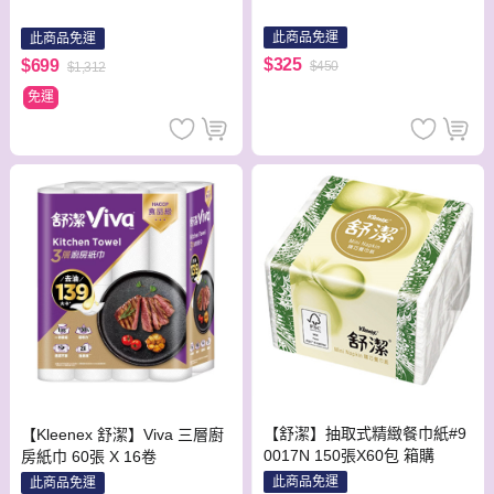
此商品免運
此商品免運
$325
$699
$450
$1,312
免運
【舒潔】抽取式精緻餐巾紙#9
【Kleenex 舒潔】Viva 三層廚
0017N 150張X60包 箱購
房紙巾 60張 X 16卷
此商品免運
此商品免運