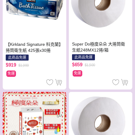
Super Do極度朵朵 大捲筒衛
【Kirkland Signature 科克蘭】
生紙248MX12捲/箱
捲筒衛生紙 425張x30捲
此商品免運
此商品免運
$659
$919
$1,500
$1,000
免運
免運