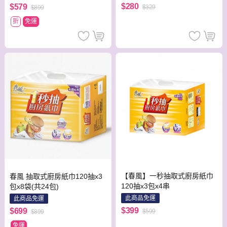
$280
$579
$329
$899
折
免運
【春風】一秒抽取式廚房紙巾
春風 抽取式廚房紙巾120抽x3
120抽x3包x4串
包x8袋(共24包)
此商品免運
此商品免運
$399
$699
$599
$899
免運