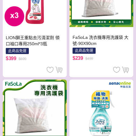
FaSoLa 洗衣機專用洗護袋 大
LION獅王重點去污清潔劑 領
號-90X90cm
口袖口專用250ml*3瓶
此商品免運
此商品免運
$239
$399
$499
$699