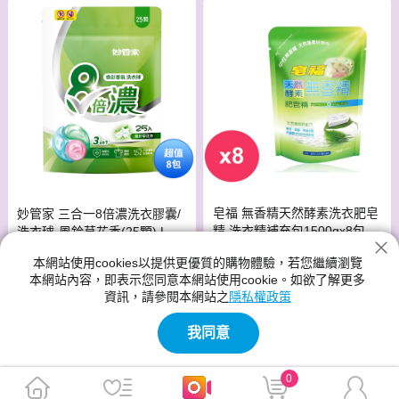
皂福 無香精天然酵素洗衣肥皂
妙管家 三合一8倍濃洗衣膠囊/
精 洗衣精補充包1500gx8包
洗衣球-風鈴草花香(25顆) LPB
B025 一箱(共8包)
此商品免運
此商品免運
本網站使用cookies以提供更優質的購物體驗，若您繼續瀏覽
$539
$1,290
$699
$1,800
本網站內容，即表示您同意本網站使用cookie。如欲了解更多
資訊，請參閱本網站之
隱私權政策
免運
我同意
0