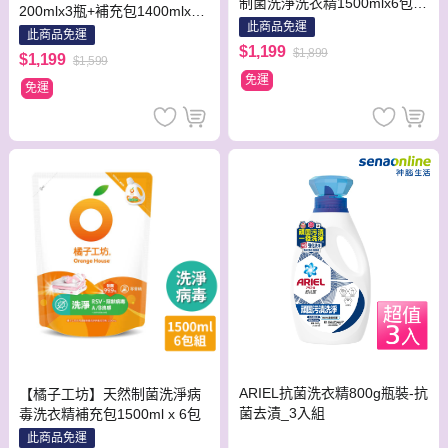
制菌洗淨洗衣精1500mlx6包
200mlx3瓶+補充包1400mlx3
加碼贈 去垢酵素洗碗精500ml
此商品免運
包
此商品免運
x6包
$1,199
$1,899
$1,199
$1,599
免運
免運
ARIEL抗菌洗衣精800g瓶裝-抗
【橘子工坊】天然制菌洗淨病
菌去漬_3入組
毒洗衣精補充包1500ml x 6包
此商品免運