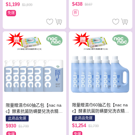
$438
$1,199
$687
$1,899
折
免運
限量贈濕巾60抽乙包【nac na
限量贈濕巾60抽乙包【nac na
c】酵素抗菌防螨嬰兒洗衣精1
c】酵素抗菌防螨嬰兒洗衣精補
200ml x 6瓶 嬰兒 全家 洗衣精
充包1100mlx6包 嬰兒 全家 洗
此商品免運
此商品免運
衣精
$1,254
$930
$1,799
$1,799
免運
免運