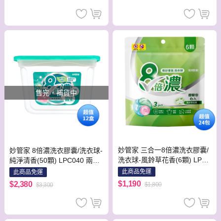
售完，補貨中
妙管家 三合一8倍濃洗衣膠囊/
妙管家 8倍濃洗衣膠囊/洗衣球-
洗衣球-風鈴草花香(6顆) LPBB
純淨清香(50顆) LPC040 兩箱
006 一箱(共24包)
(共12盒)
此商品免運
此商品免運
$1,190
$2,380
$1,800
$3,300