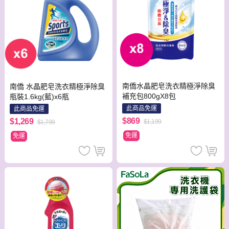
南僑水晶肥皂洗衣精極淨除臭
南僑 水晶肥皂洗衣精極淨除臭
補充包800gX8包
瓶裝1.6kg(藍)x6瓶
此商品免運
此商品免運
$869
$1,269
$1,199
$1,799
免運
免運