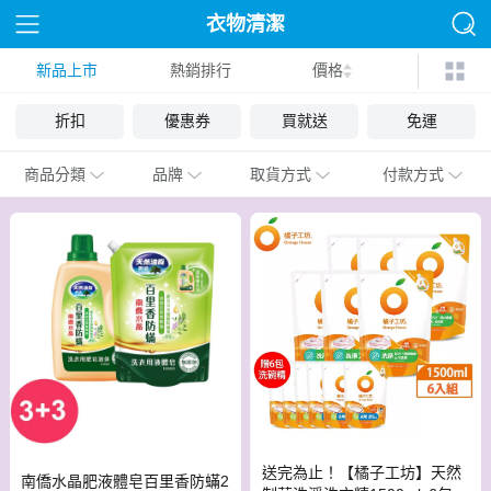
衣物清潔
新品上市
熱銷排行
價格
折扣
優惠券
買就送
免運
商品分類
品牌
取貨方式
付款方式
送完為止！【橘子工坊】天然
南僑水晶肥液體皂百里香防蟎2