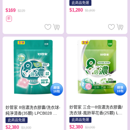
箱(共8包)
此商品免運
$1,280
$169
$1,800
$229
折
妙管家 三合一8倍濃洗衣膠囊/
妙管家 8倍濃洗衣膠囊/洗衣球-
洗衣球-風鈴草花香(25顆) LPB
純淨清香(35顆) LPCB028 兩
B025 兩箱(共16包)
箱(共16包)
此商品免運
此商品免運
$2,380
$2,380
$3,000
$3,300