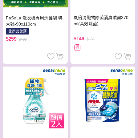
風倍清織物除菌消臭噴霧370
FaSoLa 洗衣機專用洗護袋 特
ml(高效除菌)
大號-90x110cm
此商品免運
$149
$259
$208
$499
折