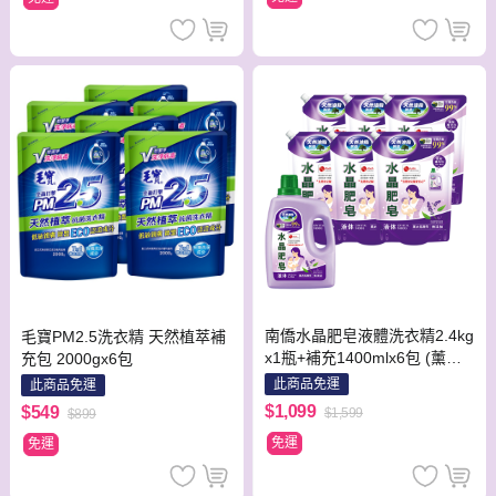
南僑水晶肥皂液體洗衣精2.4kg
毛寶PM2.5洗衣精 天然植萃補
x1瓶+補充1400mlx6包 (薰衣
充包 2000gx6包
馬鞭草)
此商品免運
此商品免運
$1,099
$549
$1,599
$899
免運
免運