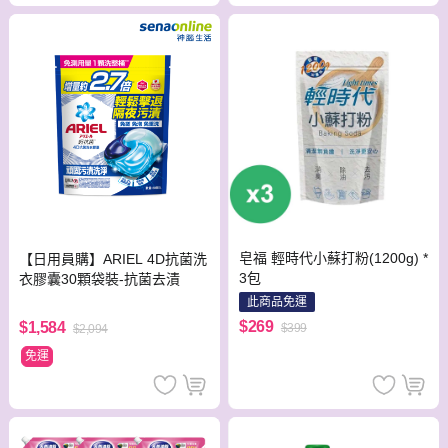
皂福 輕時代小蘇打粉(1200g) *
【日用員購】ARIEL 4D抗菌洗
3包
衣膠囊30顆袋裝-抗菌去漬
此商品免運
$269
$1,584
$399
$2,094
免運