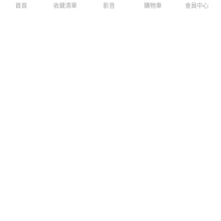
首頁
收藏清單
影音
購物車
會員中心
皂福 冷壓橘油肥皂精 洗衣精補
(贈萬歲牌堅果3包) 橘子工坊
充包1500gx8包
天然制菌去味洗衣膠囊/洗衣球
此商品免運
(22顆/盒) x 5盒
此商品免運
$539
$699
$799
$2,199
免運
免運