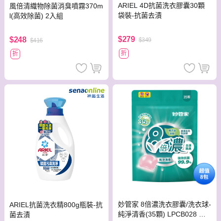
ARIEL 4D抗菌洗衣膠囊30顆
風倍清織物除菌消臭噴霧370m
袋裝-抗菌去漬
l(高效除菌) 2入組
$279
$248
$349
$416
折
折
妙管家 8倍濃洗衣膠囊/洗衣球-
ARIEL抗菌洗衣精800g瓶裝-抗
純淨清香(35顆) LPCB028 一
菌去漬