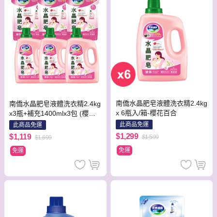
南僑水晶肥皂液體洗衣精2.4kg
南僑水晶肥皂液體洗衣精2.4kg
x 6瓶入/箱-櫻花百合
x3瓶+補充1400mlx3包 (櫻花
百合)
此商品免運
此商品免運
$1,299
$1,119
$1,599
$1,699
免運
免運