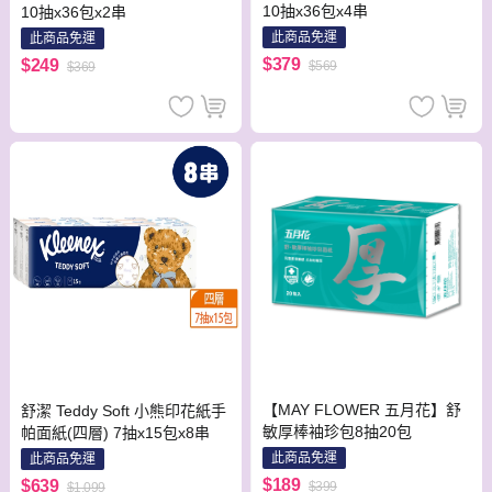
10抽x36包x4串
10抽x36包x2串
此商品免運
此商品免運
$379
$249
$569
$369
【MAY FLOWER 五月花】舒
舒潔 Teddy Soft 小熊印花紙手
敏厚棒袖珍包8抽20包
帕面紙(四層) 7抽x15包x8串
此商品免運
此商品免運
$189
$639
$399
$1,099