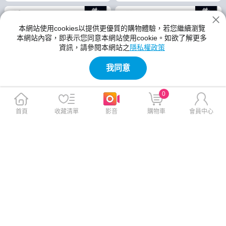
本網站使用cookies以提供更優質的購物體驗，若您繼續瀏覽
本網站內容，即表示您同意本網站使用cookie。如欲了解更多
資訊，請參閱本網站之
隱私權政策
我同意
售完，補貨中
售完，補貨中
0
首頁
收藏清單
影音
購物車
會員中心
iPhone 13 256GB【B+級二手
iPhone 14 128GB 【B+級二手
機 六個月保固】
機 六個月保固】
$9,490
$9,999
$28,400
$27,900
贈
免運
贈
免運