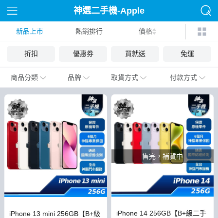
神選二手機-Apple
新品上市
熱銷排行
價格
折扣
優惠券
買就送
免運
商品分類
品牌
取貨方式
付款方式
售完，補貨中
iPhone 14 256GB【B+級二手
iPhone 13 mini 256GB【B+級