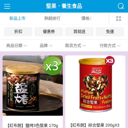
堅果．養生食品
新品上市
熱銷排行
價格
折扣
優惠券
買就送
免運
商品分類
品牌
取貨方式
付款方式
【紅布朗】綜合堅果 200gX3
【紅布朗】鹽烤3色堅果 170g