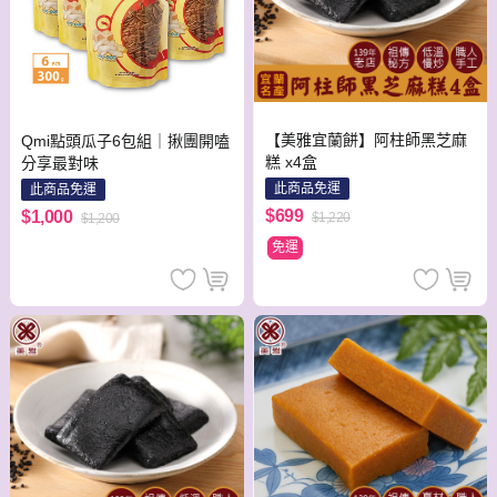
【美雅宜蘭餅】阿柱師黑芝麻
Qmi點頭瓜子6包組｜揪團開嗑
糕 x4盒
分享最對味
此商品免運
此商品免運
$699
$1,000
$1,220
$1,200
免運