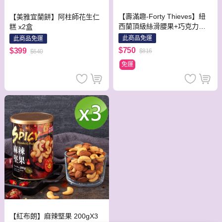
【壽滿趣-Forty Thieves】紐
【美雅宜蘭餅】阿柱師花生仁
西蘭頂級絲滑腰果+巧克力堅
糕 x2盒
果(235gX2入)
此商品免運
此商品免運
$750
$399
$816
$640
免運
【紅布朗】麻辣堅果 200gX3