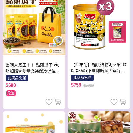
【紅布朗】輕烘焙聰明堅果 17
團購人氣王！！ 點頭瓜子3包
0gX3罐 (下單即贈超大無籽葡
組加贈★限量微笑保冷保溫
萄乾250gX1罐)
袋！！
此商品免運
此商品免運
$759
$600
$1,020
免運