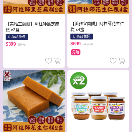
【美雅宜蘭餅】阿柱師花生仁
【美雅宜蘭餅】阿柱師黑芝麻
糕 x4盒
糕 x2盒
此商品免運
此商品免運
$699
$399
$1,220
$640
免運