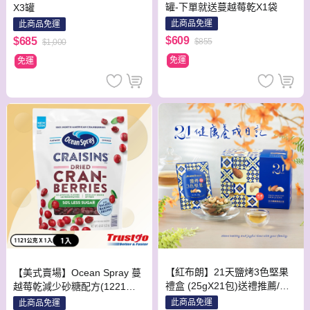
罐-下單就送蔓越莓乾X1袋
X3罐
此商品免運
此商品免運
$609
$685
$855
$1,000
免運
免運
【紅布朗】21天鹽烤3色堅果
【美式賣場】Ocean Spray 蔓
禮盒 (25gX21包)送禮推薦/年
越莓乾減少砂糖配方(1221公
節/春節/過年/新年/新春
克/包)
此商品免運
此商品免運