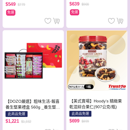
$639
$549
$900
$779
免運
免運
【美式賣場】Hoody‘s 精緻果
【DOZO嚴選】粗味生活-報喜
乾混綜合果仁(907公克/瓶)
養生堅果禮盒 560g _養生堅果
1罐 +腰果南瓜子米果+杏仁蔓
此商品免運
此商品免運
越莓米果+玉米水果酥+糙米堅
$699
$1,221
$899
$1,332
果酥+藜麥核桃米果_1罐+18包