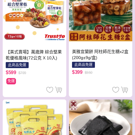
美雅宜蘭餅 阿柱師花生糖x2盒
【美式賣場】萬歲牌 綜合堅果
(200g±9g/盒)
乾優格風味(72公克 X 10入)
此商品免運
此商品免運
$399
$599
$550
$799
免運