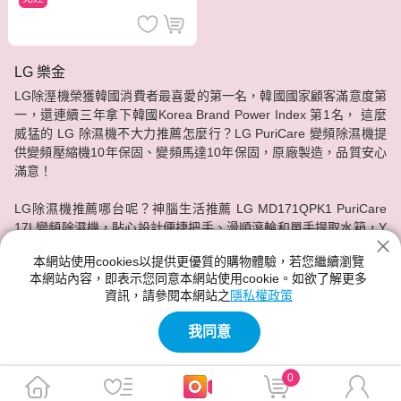
LG 樂金
LG除溼機榮獲韓國消費者最喜愛的第一名，韓國國家顧客滿意度第
一，還連續三年拿下韓國Korea Brand Power Index 第1名， 這麼
威猛的 LG 除濕機不大力推薦怎麼行？LG PuriCare 變頻除濕機提
供變頻壓縮機10年保固、變頻馬達10年保固，原廠製造，品質安心
滿意！
LG除濕機推薦哪台呢？神腦生活推薦 LG MD171QPK1 PuriCare
17L變頻除濕機，貼心設計便捷把手、滑順滾輪和單手提取水箱，Y
字配件幫助集中快速乾燥，還有針對狹小角落空間專用的衣櫥配
本網站使用cookies以提供更優質的購物體驗，若您繼續瀏覽
件，最重要的是LG除濕機的奈米離子功能能主動釋放正負離子，有
本網站內容，即表示您同意本網站使用cookie。如欲了解更多
效去除空氣中的細菌等有害物質。現在就到神腦生活把LG除濕機帶
資訊，請參閱本網站之
隱私權政策
回家吧！
我同意
0