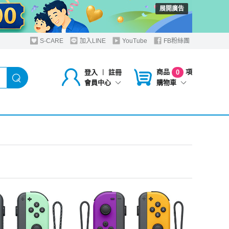
展開廣告
S-CARE
加入LINE
YouTube
FB粉絲團
商品
項
登入
︱
註冊
0
購物車
會員中心