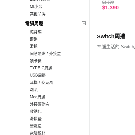
$1,590
MI小米
$1,390
其他品牌
電腦周邊
隨身碟
Switch周邊
鍵盤
滑鼠
神腦生活的 Swi
固態硬碟 / 外接盒
讀卡機
TYPE C周邊
USB周邊
耳機 / 麥克風
喇叭
Mac周邊
外接硬碟盒
收納包
滑鼠墊
筆電包
電腦線材