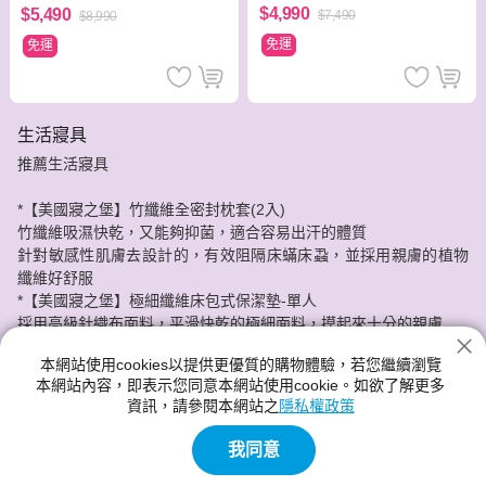
$4,990
$5,490
$7,490
$8,990
免運
免運
生活寢具
推薦生活寢具
*【美國寢之堡】竹纖維全密封枕套(2入)
竹纖維吸濕快乾，又能夠抑菌，適合容易出汗的體質
針對敏感性肌膚去設計的，有效阻隔床蟎床蝨，並採用親膚的植物
纖維好舒服
*【美國寢之堡】極細纖維床包式保潔墊-單人
採用高級針織布面料，平滑快乾的極細面料，摸起來十分的親膚
它有防止水份液體滲入床墊，可以隔離過敏原直接接觸皮膚，還能
本網站使用cookies以提供更優質的購物體驗，若您繼續瀏覽
夠延長床墊使用的期限喔!
本網站內容，即表示您同意本網站使用cookie。如欲了解更多
資訊，請參閱本網站之
隱私權政策
神腦給您最實惠的價格，最安心的服務品質。
我同意