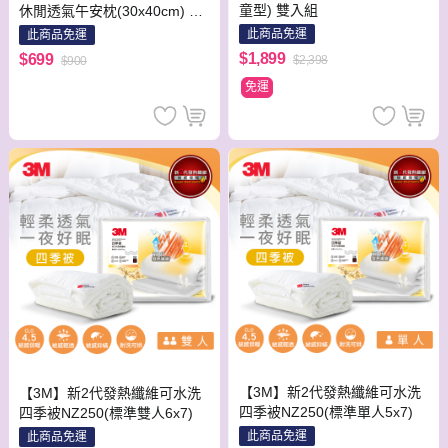
童型) 雙入組
休閒透氣午安枕(30x40cm) 台
灣製
此商品免運
此商品免運
$1,899
$699
$2,398
$900
免運
【3M】新2代發熱纖維可水洗
【3M】新2代發熱纖維可水洗
四季被NZ250(標準單人5x7)
四季被NZ250(標準雙人6x7)
此商品免運
此商品免運