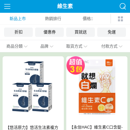
維生素
新品上市
熱銷排行
價格
折扣
優惠券
買就送
免運
商品分類
品牌
取貨方式
付款方式
【永信HAC】維生素C口含錠-
【悠活原力】悠活生法素複方