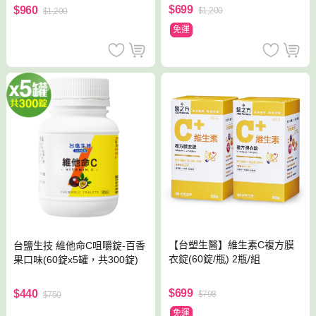
$699
$960
$1,200
$1,200
免運
【台塑生醫】維生素C複方膜
台鹽生技 維他命C咀嚼錠-百香
衣錠(60錠/瓶) 2瓶/組
果口味(60錠x5罐，共300錠)
$699
$440
$798
$750
免運