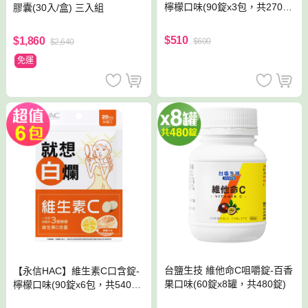
檸檬口味(90錠x3包，共270
膠囊(30入/盒) 三入組
錠)
$510
$1,860
$600
$2,640
免運
台鹽生技 維他命C咀嚼錠-百香
【永信HAC】維生素C口含錠-
果口味(60錠x8罐，共480錠)
檸檬口味(90錠x6包，共540
錠)