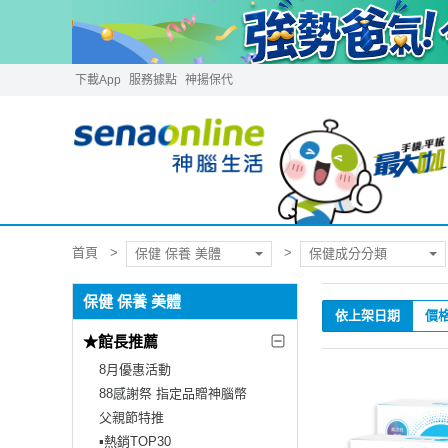
下載App
服務據點
神揚保代
首頁
保健 保養 美體
保健成分分類
保健 保養 美體
依上架日期
價
★館長推薦
8月優惠活動
88感謝祭 指定品贈神腦幣
父親節特推
▪︎熱銷TOP30