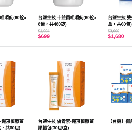
咀嚼錠(60錠x
台鹽生技 十益菌咀嚼錠(60錠x
台鹽生技 雙
8罐，共480錠)
盒，共60包)
$1,904
$3,000
$699
$1,680
-纖藻植酵菌
台鹽生技 優青素-纖藻植酵菌
【台糖】衛舒寧
盒，共60包)
順暢包(30包/盒)