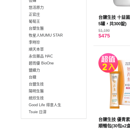
杏輝
悠活原力
正官庄
台鹽生技 十益菌
葡萄王
5罐，共300錠)
台塑生醫
$1,190
$475
牧星人MUMU STAR
李時珍
順天本草
永信藥品 HAC
碧而優 BioOne
鹽續力
台糖
台鹽生技
陽明生醫
統欣生技
Good Life 得意人生
Tsuie 日濢
台鹽生技 優青素
順暢包(30包x2