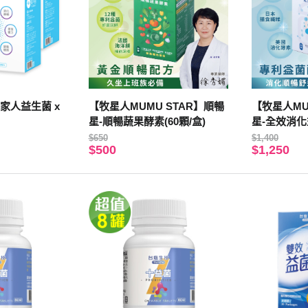
家人益生菌 x
【牧星人MUMU STAR】順暢
【牧星人MU
星-順暢蔬果酵素(60顆/盒)
星-全效消化益
$650
$1,400
$500
$1,250