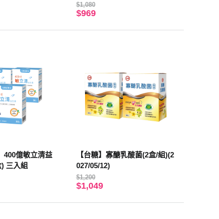
$1,080
$969
400億敏立清益
【台糖】寡醣乳酸菌(2盒/組)(2
盒) 三入組
027/05/12)
$1,200
$1,049