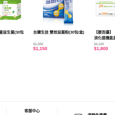
益生菌(30包
台鹽生技 雙效益菌粉(30包/盒)
【碧而優】【2
消化道機能益
$1,500
$2,100
$1,150
$1,800
客服中心