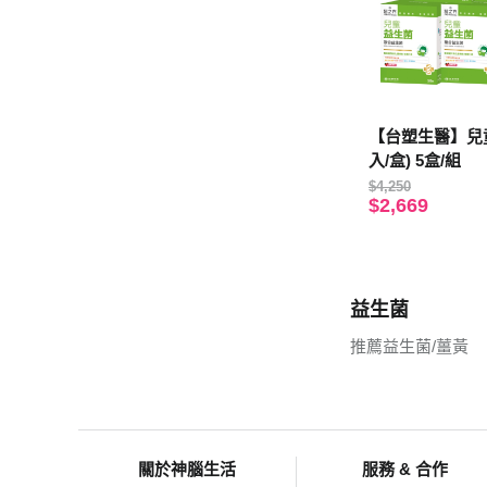
【台塑生醫】兒童
入/盒) 5盒/組
$4,250
$2,669
益生菌
推薦益生菌/薑黃
關於神腦生活
服務 & 合作