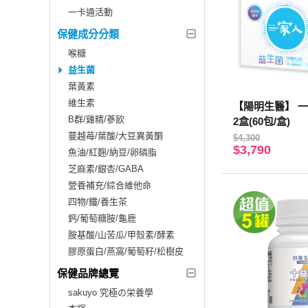
一卡通活動
保健成分分類
喉糖
益生菌
葉黃素
維生素
【陽明生醫】 一
B群/雞精/蔘飲
2盒(60包/盒)
蔓越苺/葉酸/大豆異黃酮
$4,300
$3,790
魚油/紅麴/納豆/卵磷脂
芝麻素/銀杏/GABA
營養補充/綜合維他命
四物/鐵/養生茶
鈣/葡萄糖胺/龜鹿
胺基酸/山苦瓜/甲殼素/酵素
膠原蛋白/燕窩/葡萄籽/松樹皮
保健品牌總覽
sakuyo 究極の栄養學