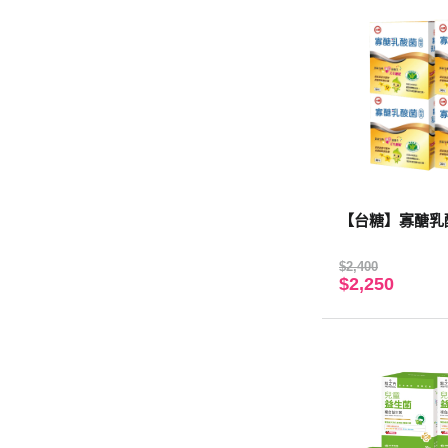
【台糖】寡醣乳酸
$2,400
$2,250