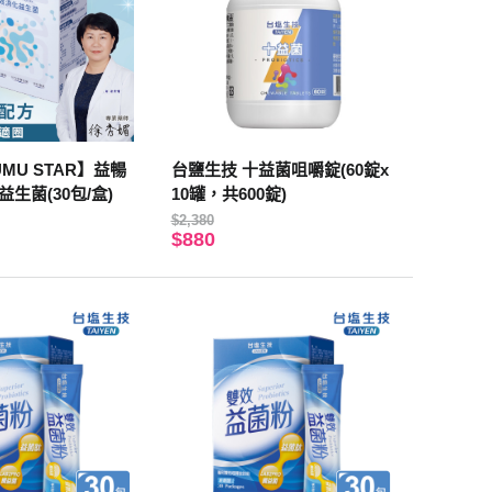
MU STAR】益暢
台鹽生技 十益菌咀嚼錠(60錠x
生菌(30包/盒)
10罐，共600錠)
$2,380
$880