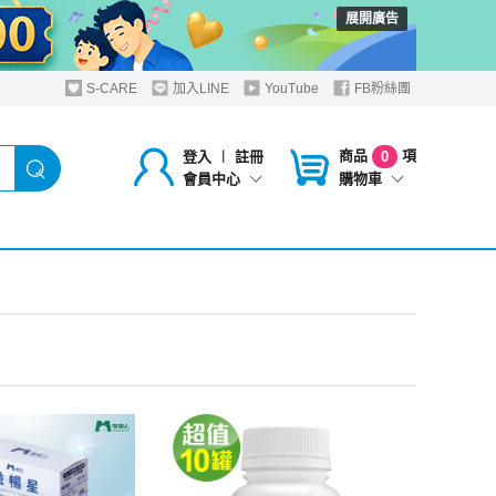
展開廣告
S-CARE
加入LINE
YouTube
FB粉絲團
商品
項
登入
︱
註冊
0
購物車
會員中心