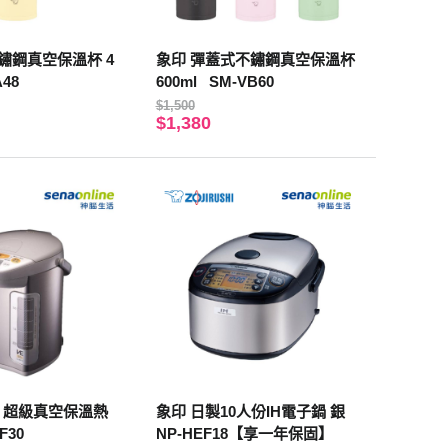
鏽鋼真空保溫杯 4
象印 彈蓋式不鏽鋼真空保溫杯
A48
600ml SM-VB60
$1,500
$1,380
L 超級真空保溫熱
象印 日製10人份IH電子鍋 銀
F30
NP-HEF18【享一年保固】