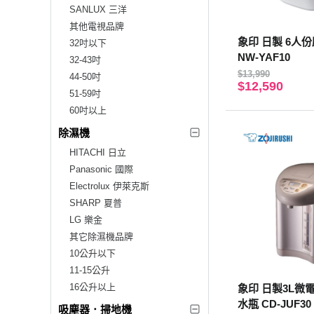
SANLUX 三洋
其他電視品牌
象印 日製 6人
32吋以下
NW-YAF10
32-43吋
$13,990
44-50吋
$12,590
51-59吋
60吋以上
除濕機
HITACHI 日立
Panasonic 國際
Electrolux 伊萊克斯
SHARP 夏普
LG 樂金
其它除濕機品牌
10公升以下
11-15公升
16公升以上
象印 日製3L微
水瓶 CD-JUF30
吸塵器．掃地機