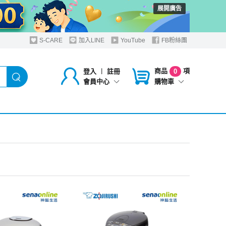
展開廣告
S-CARE
加入LINE
YouTube
FB粉絲團
商品
項
登入
︱
註冊
0
購物車
會員中心