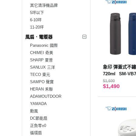
其它清淨機品牌
5坪以下
6-10坪
11-20坪
風扇．電暖器
Panasonic 國際
CHIMEI 奇美
SHARP 夏普
象印 彈蓋式不
SANLUX 三洋
720ml SM-VB7
TECO 東元
$1,600
SAMPO 聲寶
$1,490
HERAN 禾聯
ADAMOUTDOOR
YAMADA
勳風
DC節能扇
正負零±0
循環扇