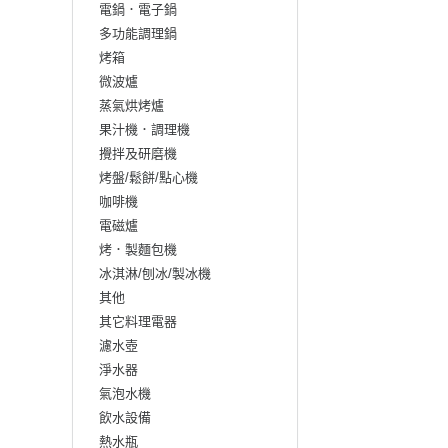
電鍋．電子鍋
多功能調理鍋
烤箱
微波爐
蒸氣烘烤爐
果汁機．調理機
攪拌及研磨機
烤盤/鬆餅/點心機
咖啡機
電磁爐
烤．製麵包機
冰淇淋/刨冰/製冰機
其他
其它料理電器
濾水壺
淨水器
氣泡水機
飲水設備
熱水瓶