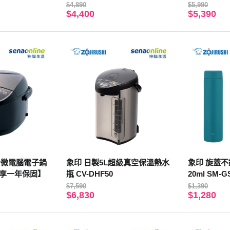
$4,890
$5,990
$4,400
$5,390
份微電腦電子鍋
象印 日製5L超級真空保溫熱水
象印 旋蓋不
8【享一年保固】
瓶 CV-DHF50
20ml SM-
$7,590
$1,390
$6,830
$1,280