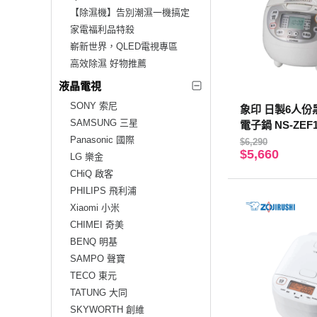
【除濕機】告別潮濕一機搞定
家電福利品特殺
嶄新世界，QLED電視專區
高效除濕 好物推薦
液晶電視
SONY 索尼
象印 日製6人
SAMSUNG 三星
電子鍋 NS-ZEF
Panasonic 國際
$6,290
$5,660
LG 樂金
CHiQ 啟客
PHILIPS 飛利浦
Xiaomi 小米
CHIMEI 奇美
BENQ 明基
SAMPO 聲寶
TECO 東元
TATUNG 大同
SKYWORTH 創維