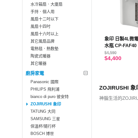
水冷箱扇．大廈扇
手持．個人用
風扇十二吋以下
風扇十四吋
風扇十六吋以上
象印 日製4L微
其它風扇品牌
水瓶 CP-FAF40
電熱毯．熱敷墊
$4,590
陶瓷式暖器
$4,400
其它暖器
廚房家電
Panasonic 國際
ZOJIRUSHI 象
PHILIPS 飛利浦
bianco di puro 彼安特
神腦生活的ZOJI
ZOJIRUSHI 象印
TATUNG 大同
SAMSUNG 三星
保溫杯/隨行杯
BOSCH 博世