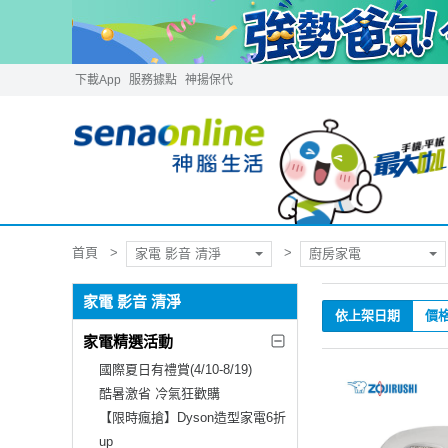
下載App
服務據點
神揚保代
首頁
家電 影音 清淨
廚房家電
家電 影音 清淨
依上架日期
價
家電精選活動
國際夏日有禮賞(4/10-8/19)
酷暑激省 冷氣狂歡購
【限時瘋搶】Dyson造型家電6折
up