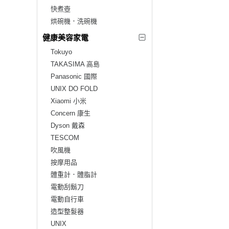
快煮壺
烘碗機．洗碗機
健康美容家電
Tokuyo
TAKASIMA 高島
Panasonic 國際
UNIX DO FOLD
Xiaomi 小米
Concern 康生
Dyson 戴森
TESCOM
吹風機
按摩用品
體重計．體脂計
電動刮鬍刀
電動自行車
造型整髮器
UNIX