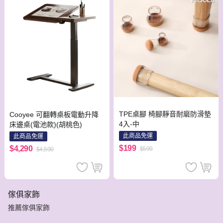
TPE桌腳 椅腳靜音耐磨防滑墊
Cooyee 可翻轉桌板電動升降
4入-中
床邊桌(電池款)(胡桃色)
此商品免運
此商品免運
$199
$4,290
$599
$4,590
傢俱家飾
推薦傢俱家飾