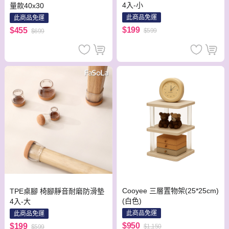
4入-小
量款40x30
此商品免運
此商品免運
$199
$455
$599
$699
Cooyee 三層置物架(25*25cm)
TPE桌腳 椅腳靜音耐磨防滑墊
(白色)
4入-大
此商品免運
此商品免運
$950
$199
$1,150
$599