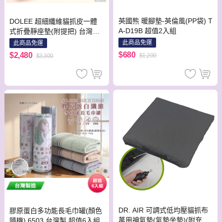
英國熊 暖腳墊-英倫風(PP袋) T
DOLEE 超細纖維貓抓皮一體
A-D19B 超值2入組
式折疊靜座墊(附提把) 台灣製
【鐵灰】
此商品免運
此商品免運
$680
$2,480
$1,200
$3,300
DR. AIR 可調式低均壓貓抓布
膠原蛋白多功能長毛巾罐(顏色
萬用神氣墊(氣墊坐墊)(附充氣
隨機) 6503 台灣製 超值6入組