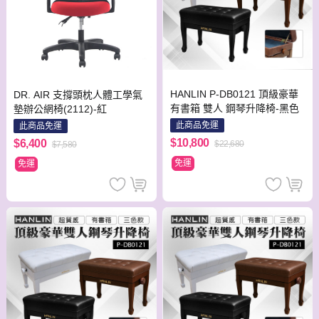
HANLIN P-DB0121 頂級豪華
DR. AIR 支撐頭枕人體工學氣
有書箱 雙人 鋼琴升降椅-黑色
墊辦公網椅(2112)-紅
此商品免運
此商品免運
$10,800
$6,400
$22,680
$7,580
免運
免運