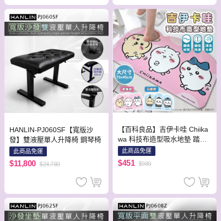
【百科良品】吉伊卡哇 Chiika
HANLIN-PJ060SF【寬版沙
wa 科技布造型吸水地墊 踏墊
發】雙液壓單人升降椅 鋼琴椅
浴室地墊 地墊70x40CM(正版
此商品免運
此商品免運
授權)-隨機色
$451
$11,800
$980
$24,780