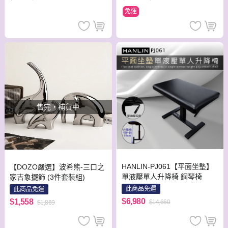
免運
售完，補貨中
HANLIN-PJ061【平面坐墊】
【DOZO嚴選】波希熊-三口之
單液壓單人升降椅 鋼琴椅
家吉象擺飾 (3件套裝組)
此商品免運
此商品免運
$6,980
$1,558
$14,660
$1,869