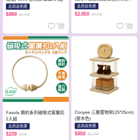
球組)
此商品免運
此商品免運
$2,650
$899
$4,150
$1,590
Cooyee 三層置物架(25*25cm)
Fasola 簡約系列磁吸式窗簾扣
(原木色)
2入組
此商品免運
此商品免運
$950
$239
$1,150
$499