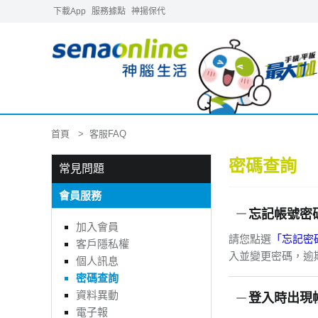
下載App
服務據點
神揚保代
首頁
客服FAQ
密碼查詢
常見問題
會員服務
忘記帳號密
加入會員
請您點選
「忘記密
客戶隱私權
入並變更密碼，逾
個人訊息
密碼查詢
資料異動
登入時出現
電子報