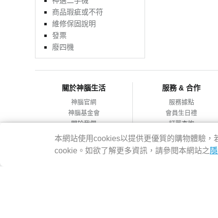
神選二手機
商品瑕疵或不符
維修保固說明
發票
廢四機
關於神腦生活
服務 & 合作
神腦官網
服務據點
神腦基金會
會員生日禮
關於我們
訂單查詢
會員服務條款
合作提案
本網站使用cookies以提供更優質的購物體
隱私權政策
cookie。如欲了解更多資訊，請參閱本網站之
隱
網站導覽
神腦國際企業股份有限公司 統編：12228473 地址：台灣2314
客服專線：02-8978-6068 週一~週五 09:00~18:00
Copyright@2016 SENAO INTERNATIONAL CO.,LTD