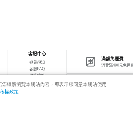
客服中心
滿額免運費
退貨須知
消費滿490元免運
客服FAQ
原廠維修
網購包裝減量
神腦會員福利
驗，若您繼續瀏覽本網站內容，即表示您同意本網站使用
會員獨享優惠
私權政策
8新北市新店區中正路531號2樓