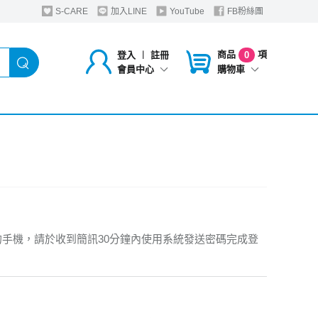
S-CARE
加入LINE
YouTube
FB粉絲團
商品
項
登入
︱
註冊
0
購物車
會員中心
的手機，請於收到簡訊30分鐘內使用系統發送密碼完成登