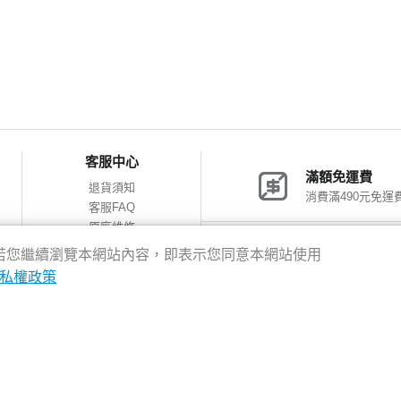
客服中心
滿額免運費
退貨須知
消費滿490元免運
客服FAQ
原廠維修
網購包裝減量
神腦會員福利
驗，若您繼續瀏覽本網站內容，即表示您同意本網站使用
會員獨享優惠
私權政策
8新北市新店區中正路531號2樓