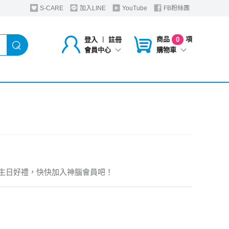
S-CARE
加入LINE
YouTube
FB粉絲團
商品
項
登入
︱
註冊
0
購物車
會員中心
生日好禮，快快加入神腦會員吧！