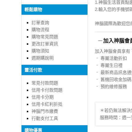
1.神腦生活首頁點
2.輸入您的手機號
輕鬆購物
訂單查詢
神腦國際為歡迎您
購物流程
購物常見問題
加入神腦會
更改訂單資訊
購物須知
加入神腦會員享有
週期購說明
． 專屬活動折扣
． 專屬生日禮
靈活付款
． 最新商品訊息通
． 舊機回收金加碼
常見付款問題
． 預約維修服務
信用卡付款問題
信用卡分期
信用卡紅利折抵
＊若仍無法解決您
神腦門市繳費
服務時間：週一至週五
行動支付工具
購物優惠