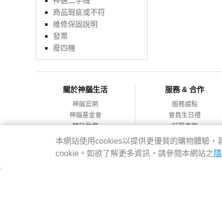
神選二手機
商品瑕疵或不符
維修保固說明
發票
廢四機
關於神腦生活
服務 & 合作
神腦官網
服務據點
神腦基金會
會員生日禮
關於我們
訂單查詢
會員服務條款
合作提案
本網站使用cookies以提供更優質的購物體
隱私權政策
cookie。如欲了解更多資訊，請參閱本網站之
隱
網站導覽
神腦國際企業股份有限公司 統編：12228473 地址：台灣2314
客服專線：02-8978-6068 週一~週五 09:00~18:00
Copyright@2016 SENAO INTERNATIONAL CO.,LTD