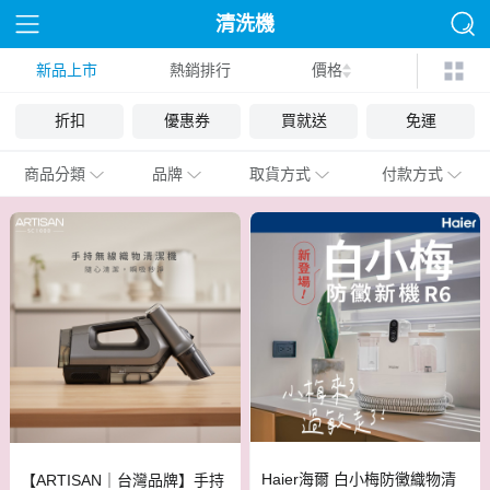
清洗機
新品上市
熱銷排行
價格
折扣
優惠券
買就送
免運
商品分類
品牌
取貨方式
付款方式
Haier海爾 白小梅防黴織物清
【ARTISAN｜台灣品牌】手持