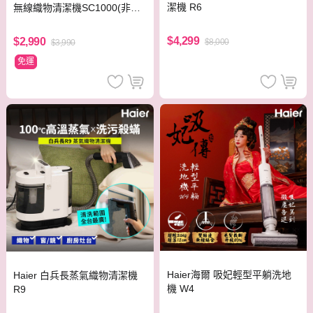
潔機 R6
無線織物清潔機SC1000(非吸
塵器)
$4,299
$2,990
$8,000
$3,990
免運
Haier海爾 吸妃輕型平躺洗地
Haier 白兵長蒸氣織物清潔機
機 W4
R9