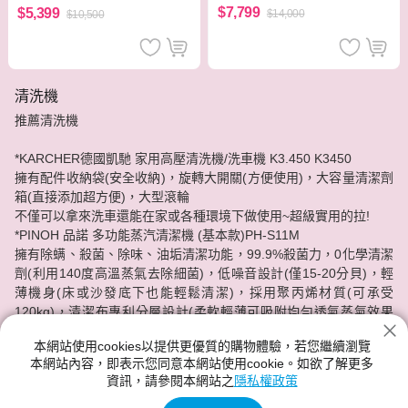
$7,799
$5,399
$14,000
$10,500
清洗機
推薦清洗機
*KARCHER德國凱馳 家用高壓清洗機/洗車機 K3.450 K3450
擁有配件收納袋(安全收納)，旋轉大開關(方便使用)，大容量清潔劑
箱(直接添加超方便)，大型滾輪
不僅可以拿來洗車還能在家或各種環境下做使用~超級實用的拉!
*PINOH 品諾 多功能蒸汽清潔機 (基本款)PH-S11M
擁有除螨、殺菌、除味、油垢清潔功能，99.9%殺菌力，0化學清潔
劑(利用140度高溫蒸氣去除細菌)，低噪音設計(僅15-20分貝)，輕
薄機身(床或沙發底下也能輕鬆清潔)，採用聚丙烯材質(可承受
120kg)，清潔布專利分層設計(柔軟輕薄可吸附均勻透氣蒸氣效果
佳)，鎖住蒸氣(蒸氣熱量0損失)，電費狂省62%
本網站使用cookies以提供更優質的購物體驗，若您繼續瀏覽
本網站內容，即表示您同意本網站使用cookie。如欲了解更多
各牌清洗機任你挑選，分期零利率!神腦給你最實惠的價格，最安心
資訊，請參閱本網站之
隱私權政策
的服務品質。