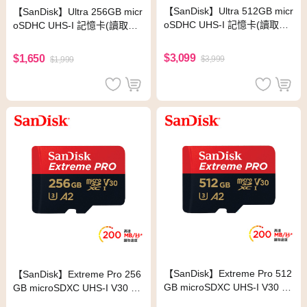
【SanDisk】Ultra 512GB micr
【SanDisk】Ultra 256GB micr
oSDHC UHS-I 記憶卡(讀取達
oSDHC UHS-I 記憶卡(讀取達1
100MB/s)
00MB/s)
$3,099
$1,650
$3,999
$1,999
【SanDisk】Extreme Pro 512
【SanDisk】Extreme Pro 256
GB microSDXC UHS-I V30 A2
GB microSDXC UHS-I V30 A2
記憶卡(讀取達200MB)
記憶卡(讀取達200MB)