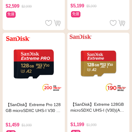
$5,199
$2,599
$5,999
$2,999
免運
免運
【SanDisk】Extreme 128GB
【SanDisk】Extreme Pro 128
microSDXC UHS-I (V30)(A2)
GB microSDXC UHS-I V30 A2
記憶卡(讀取達190MB)
記憶卡(讀取達200MB)
$1,199
$1,459
$1,999
$1,999