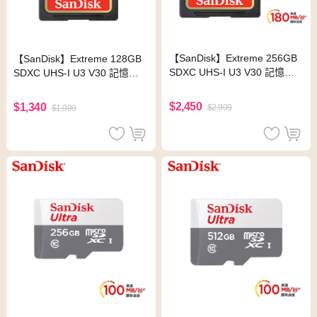
【SanDisk】Extreme 256GB
【SanDisk】Extreme 128GB
SDXC UHS-I U3 V30 記憶卡
SDXC UHS-I U3 V30 記憶卡
(讀取達180MB)
(讀取達180MB)
$2,450
$1,340
$2,999
$1,999