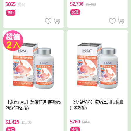
$2,736
$855
$3,400
$900
免運
免運
【永信HAC】琉璃苣月順膠囊
【永信HAC】琉璃苣月順膠囊x
(90粒/瓶)
2瓶(90粒/瓶)
$760
$1,425
$950
$1,700
免運
免運