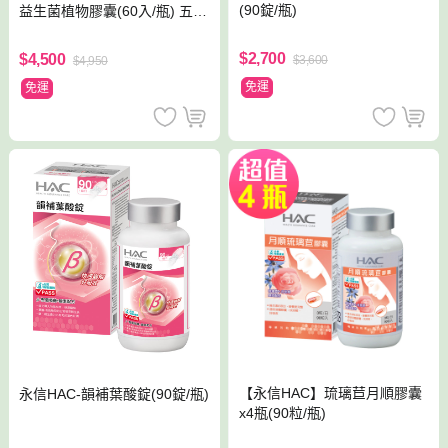
(90錠/瓶)
益生菌植物膠囊(60入/瓶) 五入
組
$2,700
$4,500
$3,600
$4,950
免運
免運
【永信HAC】琉璃苣月順膠囊
永信HAC-韻補葉酸錠(90錠/瓶)
x4瓶(90粒/瓶)