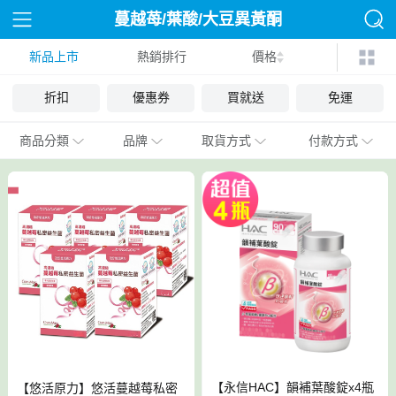
蔓越苺/葉酸/大豆異黃酮
新品上市
熱銷排行
價格
折扣
優惠券
買就送
免運
商品分類
品牌
取貨方式
付款方式
【永信HAC】韻補葉酸錠x4瓶
【悠活原力】悠活蔓越莓私密