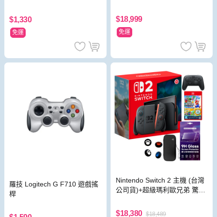
HD 白 電競遊戲掌機
$18,999
$1,330
免運
免運
Nintendo Switch 2 主機 (台灣
羅技 Logitech G F710 遊戲搖
公司貨)+超級瑪利歐兄弟 驚奇
桿
同遊鈴鈴公園 中文版+Pro 控
制器
$18,380
$18,489