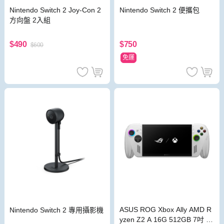
Nintendo Switch 2 便攜包
Nintendo Switch 2 Joy-Con 2
方向盤 2入組
$750
$490
$600
免運
ASUS ROG Xbox Ally AMD R
Nintendo Switch 2 專用攝影機
yzen Z2 A 16G 512GB 7吋 F