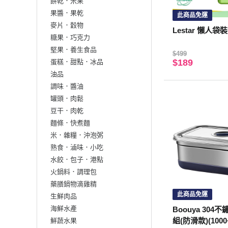
餅乾．米果
果醬．果乾
此商品免運
麥片．穀物
Lestar 懶人
糖果．巧克力
堅果．養生食品
$499
$189
蛋糕．甜點．冰品
油品
調味．醬油
罐頭．肉鬆
豆干．肉乾
麵條．快煮麵
米．雜糧．沖泡粥
熟食．滷味．小吃
水餃．包子．港點
火鍋料．調理包
藥膳鍋物滴雞精
此商品免運
生鮮肉品
海鮮水產
Boouya 30
組(防滑款)(1000
鮮蔬水果