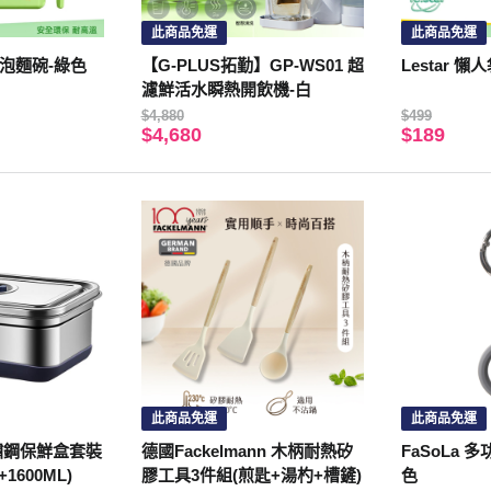
此商品免運
此商品免運
袋裝泡麵碗-綠色
【G-PLUS拓勤】GP-WS01 超
Lestar 
濾鮮活水瞬熱開飲機-白
$4,880
$499
$4,680
$189
此商品免運
此商品免運
4不鏽鋼保鮮盒套裝
德國Fackelmann 木柄耐熱矽
FaSoLa 
+1600ML)
膠工具3件組(煎匙+湯杓+槽鏟)
色