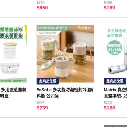
$790
$499
$650
$169
此商品免運
此商品免運
系列 多用途蔥薑蒜
FaSoLa 多功能防潮密封2用調
Matrix 
配料盒
料瓶 公司貨
真空捲袋- 28
$599
$220
$239
$188