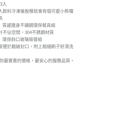
3入
入飲料冷凍後脫模就會有個可愛小熊囉
熊
生活】質感隨身不鏽鋼環保餐具組
計不佔空間，304不銹鋼材質
生活】環保斜口玻璃吸管組
管便於戳破封口，附上粗細刷子好清洗
給你最實惠的價格，最安心的服務品質。