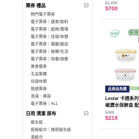
$1,050
票券 禮品
$700
熱門電子票券
電子票券｜速食/飲料
電子票券｜超商/賣場
電子票券｜住宿/休憩
電子票券｜餐廳/飯店
電子票券｜娛樂/生活
電子票券｜保養/按摩
美食餐券
王品集團
住宿休憩
旅遊票券
此商品免運
泡湯．美容
Lestar 卡通
電子票券｜ALL
椒瀝水保鮮盒 
$499
日用 清潔 尿布
$219
衛生紙
廚房紙巾｜捲筒衛生紙
濕紙巾