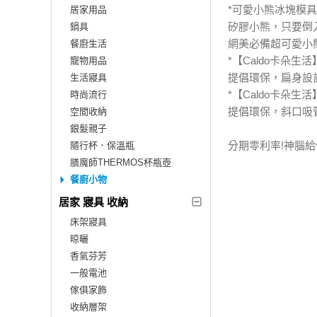
*可愛小熊冰塊模具
居家用品
矽膠小熊，只要倒
鍋具
網美必備超可愛小
餐廚生活
*【Caldo卡朵
寵物用品
提倡環保，扁身設
生活寢具
*【Caldo卡朵
時尚流行
提倡環保，斜口吸
空間收納
銀髮親子
分期零利率!神腦
隨行杯．保溫瓶
膳魔師THERMOS杯瓶壺
餐廚小物
居家 寢具 收納
床架寢具
晾曬
香氣芬芳
一般電池
傢俱家飾
收納層架