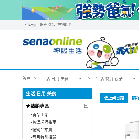
下載App
服務據點
神揚保代
首頁
生活 日用 美食
生活 餐廚 親子
生活 日用 美食
依上架日期
價
★熱銷專區
▪︎新品上架
▪︎普渡必備指南
▪︎暢銷品推薦
▪︎每月特別推薦