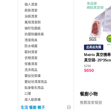
個人清潔
廚房清潔
浴廁清潔
萬用清潔劑
袖珍包面紙
抗菌除蟲除臭
清潔用具
防水噴霧
此商品免運
鞋材清潔
Matrix 真空
衣物清潔
真空袋- 25*35c
保養清潔
$790
洗沐用品
$650
嬰幼兒尿褲
嬰幼兒清潔用品
貼身衛生用品
口罩
餐廚小物
成人紙尿褲
推薦居家餐廚
生活 餐廚 親子