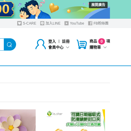
展開廣告
S-CARE
加入LINE
YouTube
FB粉絲團
商品
項
登入
︱
註冊
0
購物車
會員中心