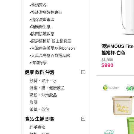
▪︎熱銷票券
▪︎特談激省好物專區
▪︎環保減塑專區
▪︎箱購衛生紙
▪︎防雨防潮救星
▪︎廚房舊換新 線上鍋具展
澳洲MOUS Fit
▪︎台灣居家美學品牌bonson
搖搖杯-白色
▪︎大葉高島屋百貨選品館
$1,980
▪︎惜物好康
$990
健康 飲料 沖泡
飲料．果汁．水
蜂蜜．醋．健康飲品
奶粉．沖泡飲品
咖啡
茶葉．茶包
食品 生鮮 即食
伴手禮盒