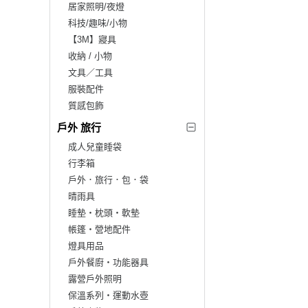
居家照明/夜燈
科技/趣味/小物
【3M】寢具
收納 / 小物
文具／工具
服裝配件
質感包飾
戶外 旅行
成人兒童睡袋
行李箱
戶外．旅行．包．袋
晴雨具
睡墊‧枕頭‧軟墊
帳篷‧營地配件
燈具用品
戶外餐廚‧功能器具
露營戶外照明
保溫系列‧運動水壺