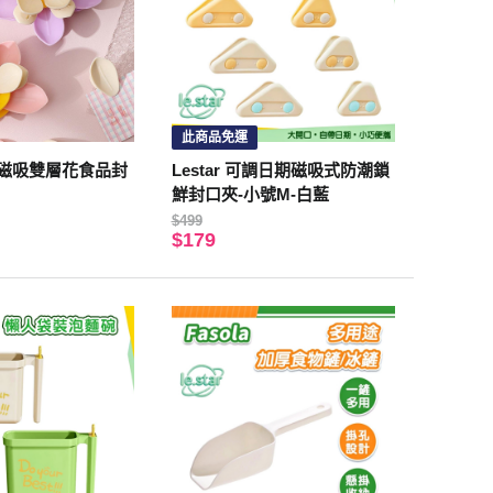
此商品免運
冰箱磁吸雙層花食品封
Lestar 可調日期磁吸式防潮鎖
鮮封口夾-小號M-白藍
$499
$179