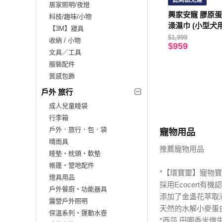
此商品免運
居家照明/夜燈
興家安寵 膠原
科技/趣味/小物
澡濕巾 (小型犬用
【3M】寢具
$1,999
收納 / 小物
$959
文具／工具
服裝配件
質感包飾
戶外 旅行
成人兒童睡袋
行李箱
戶外．旅行．包．袋
寵物用品
晴雨具
推薦寵物用品
睡墊‧枕頭‧軟墊
帳篷‧營地配件
*【環寶靈】寵物寶貝
燈具用品
採用Ecocert
戶外餐廚‧功能器具
添加了金盞花萃取
露營戶外照明
天然的水解小麥蛋
保溫系列‧運動水壺
*西莎 田園香米燉