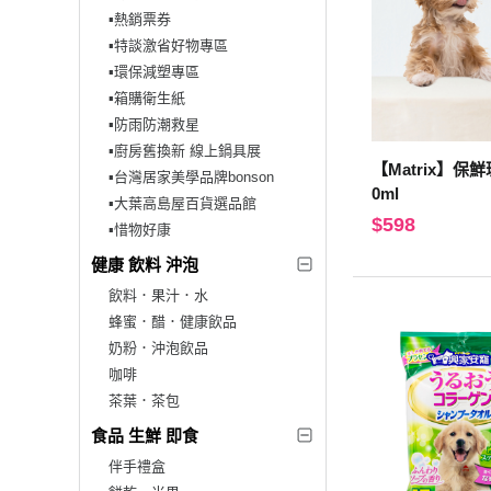
▪︎熱銷票券
▪︎特談激省好物專區
▪︎環保減塑專區
▪︎箱購衛生紙
▪︎防雨防潮救星
▪︎廚房舊換新 線上鍋具展
【Matrix】保
▪︎台灣居家美學品牌bonson
0ml
▪︎大葉高島屋百貨選品館
$598
▪︎惜物好康
健康 飲料 沖泡
飲料．果汁．水
蜂蜜．醋．健康飲品
奶粉．沖泡飲品
咖啡
茶葉．茶包
食品 生鮮 即食
伴手禮盒