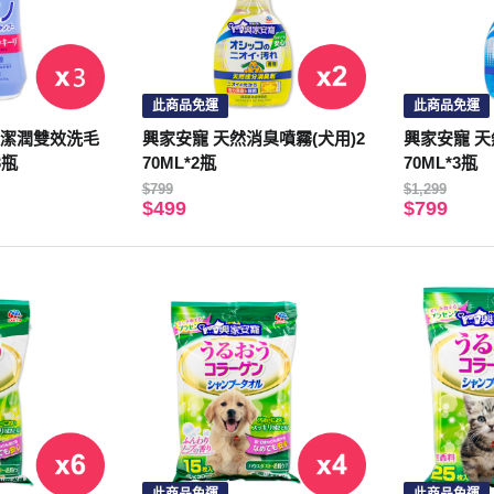
此商品免運
此商品免運
酸潔潤雙效洗毛
興家安寵 天然消臭噴霧(犬用)2
興家安寵 天
3瓶
70ML*2瓶
70ML*3瓶
$799
$1,299
$499
$799