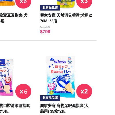
此商品免運
物潔耳濕指套(犬
興家安寵 天然消臭噴霧(犬用)2
6包
70ML*3瓶
$1,299
$799
此商品免運
寵物口腔清潔濕指套
興家安寵 寵物潔眼濕指套(犬
枚*6包
貓用) 35枚*2包