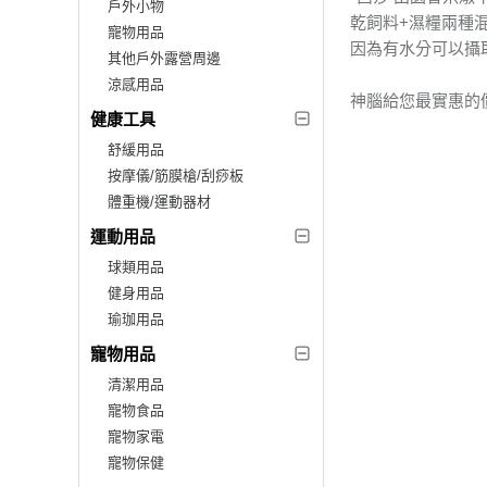
戶外小物
乾飼料+濕糧兩種
寵物用品
因為有水分可以攝
其他戶外露營周邊
涼感用品
神腦給您最實惠的
健康工具
舒緩用品
按摩儀/筋膜槍/刮痧板
體重機/運動器材
運動用品
球類用品
健身用品
瑜珈用品
寵物用品
清潔用品
寵物食品
寵物家電
寵物保健