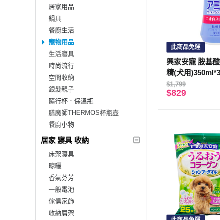
居家用品
鍋具
餐廚生活
寵物用品
此商品免運
生活寢具
興家安寵 胺基
時尚流行
精(犬用)350ml*
空間收納
$1,799
銀髮親子
$829
隨行杯．保溫瓶
膳魔師THERMOS杯瓶壺
餐廚小物
居家 寢具 收納
床架寢具
晾曬
香氣芬芳
一般電池
傢俱家飾
收納層架