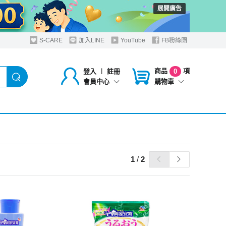
展開廣告
S-CARE
加入LINE
YouTube
FB粉絲團
商品
項
登入
︱
註冊
0
購物車
會員中心
1
/
2