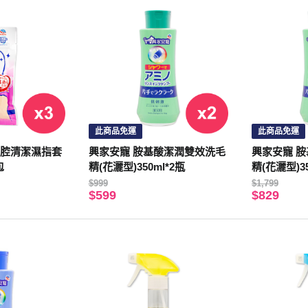
此商品免運
此商品免運
口腔清潔濕指套
興家安寵 胺基酸潔潤雙效洗毛
興家安寵 
包
精(花灑型)350ml*2瓶
精(花灑型)35
$999
$1,799
$599
$829