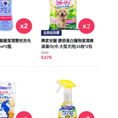
此商品免運
胺基酸潔潤雙效洗毛
興家安寵 膠原蛋白寵物潔潤擦
ml*2瓶
澡濕巾(中.大型犬用)15枚*2包
$599
$379