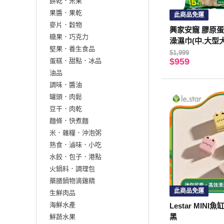
餅乾．米果
果醬．果乾
此商品免運
麥片．穀物
興家安寵 膠原
糖果．巧克力
澡濕巾(中.大型犬
堅果．養生食品
$1,999
$959
蛋糕．甜點．冰品
油品
調味．醬油
罐頭．肉鬆
豆干．肉乾
麵條．快煮麵
米．雜糧．沖泡粥
熟食．滷味．小吃
水餃．包子．港點
火鍋料．調理包
藥膳鍋物滴雞精
此商品免運
生鮮肉品
海鮮水產
Lestar MIN
黑
鮮蔬水果