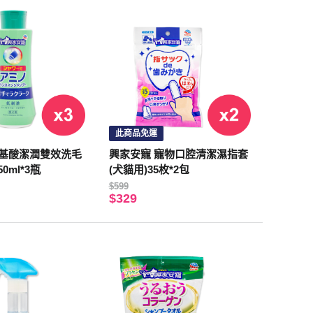
此商品免運
胺基酸潔潤雙效洗毛
興家安寵 寵物口腔清潔濕指套
0ml*3瓶
(犬貓用)35枚*2包
$599
$329