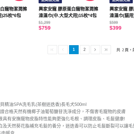
此商品免運
此商品免運
蛋白寵物潔潤擦
興家安寵 膠原蛋白寵物潔潤擦
興家安寵 
)25枚*6包
澡濕巾(中.大型犬用)15枚*4包
澡濕巾(貓用)
$1,299
$599
$759
$399
1
2
共
2
頁，
精油SPA洗毛乳(茶樹迷迭香)長毛犬500ml
有機認證合格天然有機椰子油葡萄醣苷洗淨成分，不傷害毛寵物的皮膚
液具有安撫寵物皮脂特性能夠更強化毛根、調理皮脂、毛髮健康!
白及天然葵花脂補充毛髮的養分，迷迭香可以防止毛髮斷裂可以讓毛
牛肉餐盒