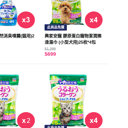
此商品免運
然消臭噴霧(貓用)2
興家安寵 膠原蛋白寵物潔潤擦
澡濕巾 (小型犬用)25枚*4包
$1,299
$699