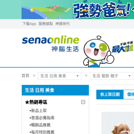
下載App
服務據點
神揚保代
首頁
生活 日用 美食
生活 餐廚 親子
生活 日用 美食
依上架日期
價
★熱銷專區
▪︎新品上架
▪︎普渡必備指南
▪︎暢銷品推薦
▪︎每月特別推薦