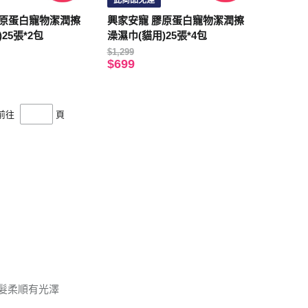
此商品免運
膠原蛋白寵物潔潤擦
興家安寵 膠原蛋白寵物潔潤擦
25張*2包
澡濕巾(貓用)25張*4包
$1,299
$699
前往
頁
髮柔順有光澤