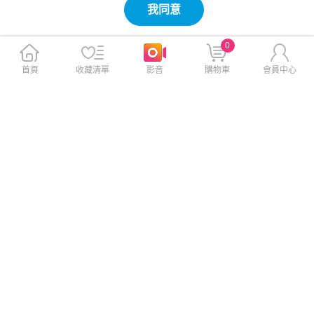
我同意
0
首頁
收藏清單
影音
購物車
會員中心
VOORCA 三星 Galaxy S26 Ul
NILLKIN SAMSUNG 三星 Gal
tra 晶磁不變黃PC2.5防摔殼-
axy S25 Ultra 磨砂護盾 Pro 磁
透明色
吸保護殼(深綠)
$499
$420
$599
$620
免運