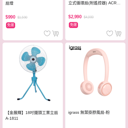
立式循環扇(附遙控器) ACR31
扇燈
42CF
$2,990
$990
$4,000
$1,590
免運
免運
igrass 無葉掛脖風扇-粉
【金展輝】18吋擺頭工業立扇
A-1811