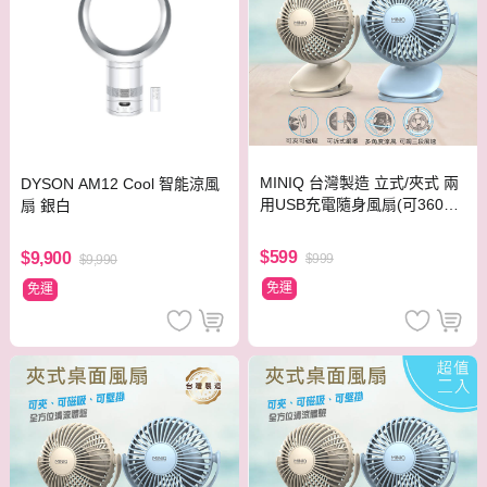
MINIQ 台灣製造 立式/夾式 兩
DYSON AM12 Cool 智能涼風
用USB充電隨身風扇(可360度
扇 銀白
旋轉！可拆洗) 藍色
$599
$9,900
$999
$9,990
免運
免運