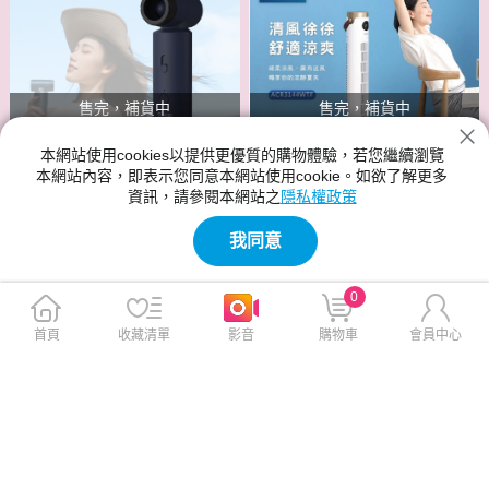
售完，補貨中
售完，補貨中
本網站使用cookies以提供更優質的購物體驗，若您繼續瀏覽
本網站內容，即表示您同意本網站使用cookie。如欲了解更多
資訊，請參閱本網站之
隱私權政策
Philips 飛利浦 ACR3144WTF
DIKE DUF330多功能渦輪暴風
我同意
DC直流塔式風扇 液晶觸控顯
扇-白
示-可遙控
0
$4,090
$1,090
$4,990
$1,250
首頁
收藏清單
影音
購物車
會員中心
免運