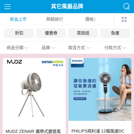
其它風扇品牌
新品上市
熱銷排行
價格
折扣
優惠券
買就送
免運
商品分類
品牌
取貨方式
付款方式
PHILIPS飛利浦 12檔風速DC
MUDZ ZENAIR 攜帶式露營風