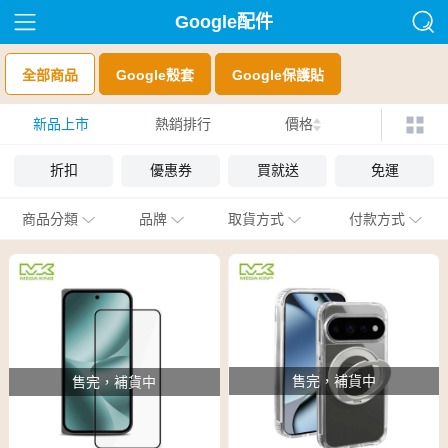
Google配件
全部商品
Google殼套
Google保護貼
新品上市
熱銷排行
價格
折扣
優惠券
買就送
免運
商品分類
品牌
取貨方式
付款方式
售完，補貨中
售完，補貨中