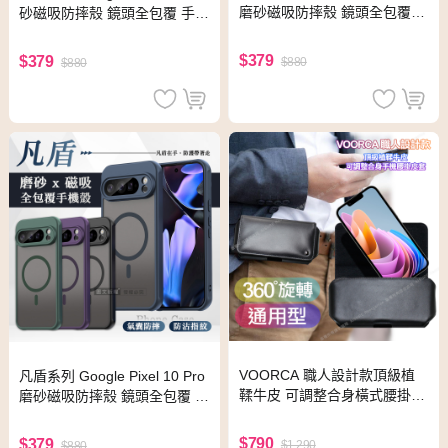
磨砂磁吸防摔殼 鏡頭全包覆
砂磁吸防摔殼 鏡頭全包覆 手機
手機殼(松針綠)
殼(經典黑)
$379
$379
$880
$880
VOORCA 職人設計款頂級植
凡盾系列 Google Pixel 10 Pro
鞣牛皮 可調整合身橫式腰掛皮
磨砂磁吸防摔殼 鏡頭全包覆 手
套for Google Pixel 7Pixel6a/Pi
機殼(海軍藍)
xel 6
$790
$379
$1,290
$880