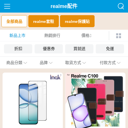
realme配件
全部商品
realme套殼
realme保護貼
新品上市
熱銷排行
價格
折扣
優惠券
買就送
免運
商品分類
品牌
取貨方式
付款方式