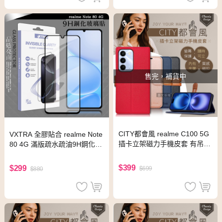
售完，補貨中
CITY都會風 realme C100 5G
VXTRA 全膠貼合 realme Note
插卡立架磁力手機皮套 有吊飾
80 4G 滿版疏水疏油9H鋼化頂
孔(玫瑰金)
級玻璃貼 保護貼(黑)
$399
$299
$699
$880