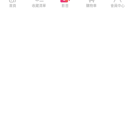
首頁
收藏清單
影音
購物車
會員中心
CITY都會風 realme C100 5G
CITY都會風 realme Note 80 4
插卡立架磁力手機皮套 有吊飾
G 插卡立架磁力手機皮套 有吊
孔(承諾黑)
飾孔(奢華紅)
$399
$399
$699
$699