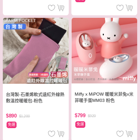
Miffy x MiPOW 暖暖米菲兔x米
台灣製-石墨烯軟式遠紅外線熱
菲暖手蛋MM03 粉色
敷溫控暖暖包-粉色
$799
$890
$920
$1,200
免運
免運