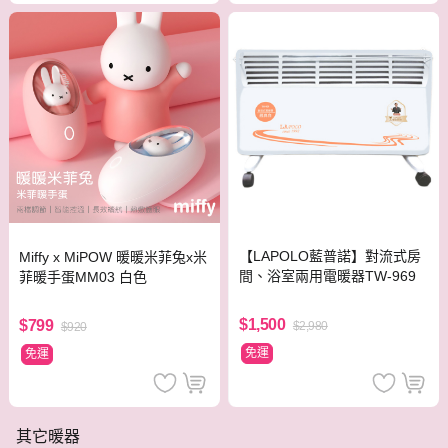
【LAPOLO藍普諾】對流式房
Miffy x MiPOW 暖暖米菲兔x米
間、浴室兩用電暖器TW-969
菲暖手蛋MM03 白色
$1,500
$799
$2,980
$920
免運
免運
其它暖器