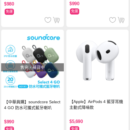
$990
$980
免運
免運
售完，補貨中
【Apple】AirPods 4 藍芽耳機
【中華員購】soundcore Select
主動式降噪款
4 GO 防水可攜式藍牙喇叭
$5,690
$990
免運
免運