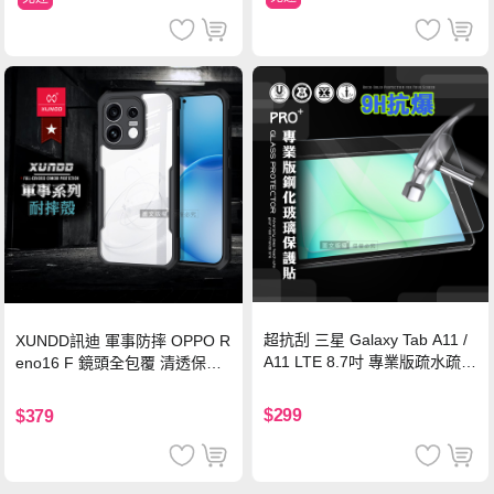
超抗刮 三星 Galaxy Tab A11 /
XUNDD訊迪 軍事防摔 OPPO R
A11 LTE 8.7吋 專業版疏水疏油
eno16 F 鏡頭全包覆 清透保護
9H鋼化玻璃膜 平板玻璃貼
殼 手機殼(夜幕黑)
$299
$379