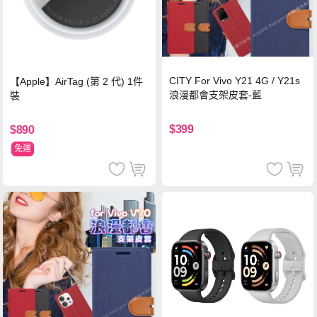
CITY For Vivo Y21 4G / Y21s
【Apple】AirTag (第 2 代) 1件
浪漫都會支架皮套-藍
裝
$399
$890
免運