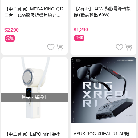
【Apple】 40W 動態電源轉接
【中華員購】MEGA KING Ｑi2
器 (最高輸出 60W)
三合一15W磁吸折疊無線充電
支架 黑
$1,290
$2,290
免運
免運
售完，補貨中
ASUS ROG XREAL R1 AR眼
【中華員購】LaPO mini 頸掛