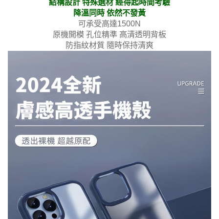
結構設計 特殊選材 經得起時間考驗
降溫同時 依然不發黃
可承受高達1500N
原機開模 孔位精準 高清透明背板
防指紋材質 隨時保持清爽