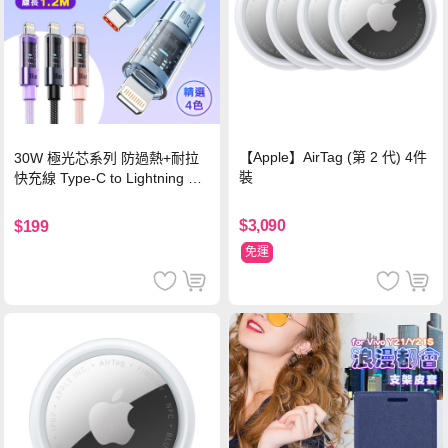
【Apple】AirTag (第 2 代) 4件
30W 極光芯系列 防過熱+耐拉
裝
快充線 Type-C to Lightning 傳
輸充電線(1.2M)黑色
$3,090
$199
免運