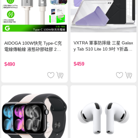
VXTRA 軍事防摔級 三星 Galax
AIDOGA 100W快充 Type-C充
y Tab S10 Lite 10.9吋 Y折晶透
電線傳輸線 液態矽膠硅膠 2M
背蓋立架皮套 含筆槽(經典黑)
支援iPhone17/安卓/手機/平板
$459
$490