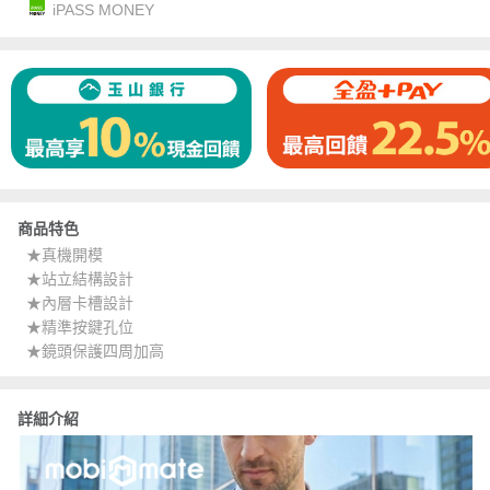
iPASS MONEY
商品特色
★真機開模
★站立結構設計
★內層卡槽設計
★精準按鍵孔位
★鏡頭保護四周加高
詳細介紹