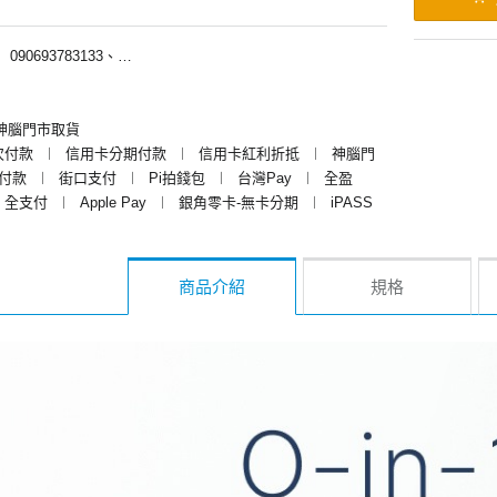
︱
090693783133、090693787133
神腦門市取貨
次付款
︱
信用卡分期付款
︱
信用卡紅利折抵
︱
神腦門
y付款
︱
街口支付
︱
Pi拍錢包
︱
台灣Pay
︱
全盈
全支付
︱
Apple Pay
︱
銀角零卡-無卡分期
︱
iPASS
商品介紹
規格