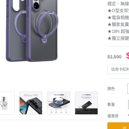
穩定、無線
★O型支架
★電容相機
★獨家氣囊
★18N 超
★獨立按鍵
$1,590
信用卡紅
顏色
數量
優惠券