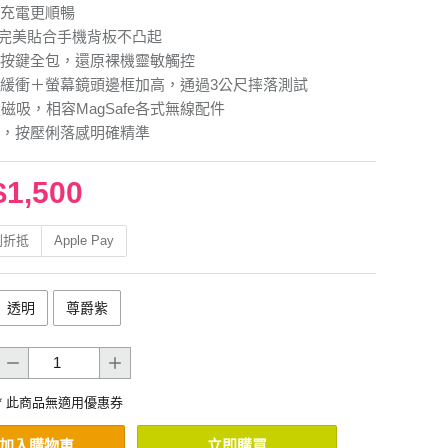
充電更順暢
完美貼合手機背板不凸起
按鍵全包，還原裸機靈敏觸控
緩衝＋螢幕鏡頭邊框加高，通過3公尺摔落測試
強磁吸，相容MagSafe各式無線配件
，按壓俐落感明確精準
$1,500
利折抵
Apple Pay
透明
尊爵紫
* 此商品無適用優惠券
加入購物車
立即購買