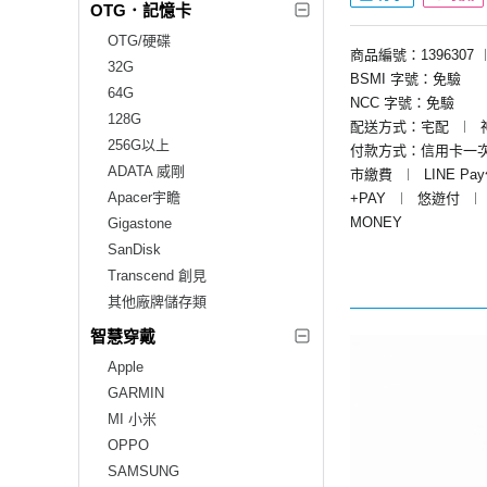
OTG．記憶卡
OTG/硬碟
商品編號：1396307
32G
BSMI 字號：免驗
64G
NCC 字號：免驗
128G
配送方式：宅配
︱
256G以上
付款方式：信用卡一
ADATA 威剛
市繳費
︱
LINE Pa
Apacer宇瞻
+PAY
︱
悠遊付
︱
MONEY
Gigastone
SanDisk
Transcend 創見
其他廠牌儲存類
智慧穿戴
Apple
GARMIN
MI 小米
OPPO
SAMSUNG