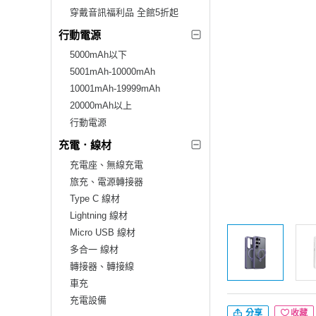
穿戴音訊福利品 全館5折起
行動電源
5000mAh以下
5001mAh-10000mAh
10001mAh-19999mAh
20000mAh以上
行動電源
充電．線材
充電座、無線充電
旅充、電源轉接器
Type C 線材
Lightning 線材
Micro USB 線材
多合一 線材
轉接器、轉接線
車充
充電設備
分享
收藏