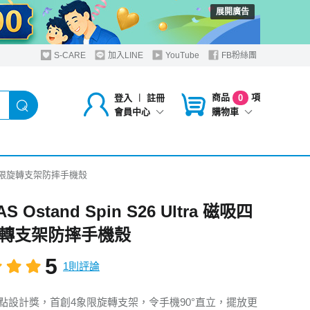
展開廣告
S-CARE
加入LINE
YouTube
FB粉絲團
商品
項
登入
︱
註冊
0
購物車
會員中心
 磁吸四象限旋轉支架防摔手機殼
S Ostand Spin S26 Ultra 磁吸四
轉支架防摔手機殼
5
1則評論
紅點設計獎，首創4象限旋轉支架，令手機90°直立，擺放更