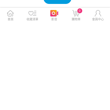
0
首頁
收藏清單
影音
購物車
會員中心
Imak 艾美克 vivo X300 Ultra 5
VXTRA 全膠貼合 vivo Y05 4G
G 滿版鋼化玻璃貼(黑邊)(無塵
/ Y21 5G 共用 滿版疏水疏油9
艙)(可指紋解鎖)
H鋼化頂級玻璃貼 保護貼(黑)
$320
$299
$520
$880