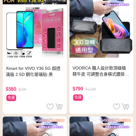
VOORCA 職人設計款頂級植
Xmart for VIVO Y36 5G 超透
鞣牛皮 可調整合身橫式腰掛皮
滿版 2.5D 鋼化玻璃貼-黑
套for VIVO Y21/Y21s/Y52
$790
$580
$1,299
$799
免運
免運