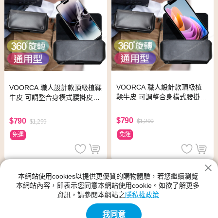
VOORCA 職人設計款頂級植
VOORCA 職人設計款頂級植鞣
鞣牛皮 可調整合身橫式腰掛皮
牛皮 可調整合身橫式腰掛皮套f
套for VIVO X70/X70Pro
or VIVO X80/X50/X50Pro
$790
$790
$1,290
$1,299
免運
免運
本網站使用cookies以提供更優質的購物體驗，若您繼續瀏覽
本網站內容，即表示您同意本網站使用cookie。如欲了解更多
資訊，請參閱本網站之
隱私權政策
我同意