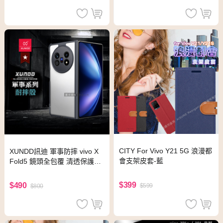
CITY For Vivo Y21 5G 浪漫都
XUNDD訊迪 軍事防摔 vivo X
會支架皮套-藍
Fold5 鏡頭全包覆 清透保護殼
手機殼(夜幕黑)
$399
$490
$599
$800