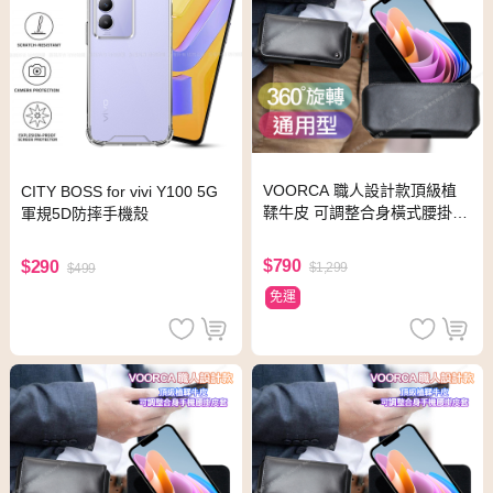
VOORCA 職人設計款頂級植
CITY BOSS for vivi Y100 5G
鞣牛皮 可調整合身橫式腰掛皮
軍規5D防摔手機殼
套for VIVO X60/X60Pro
$790
$290
$1,299
$499
免運