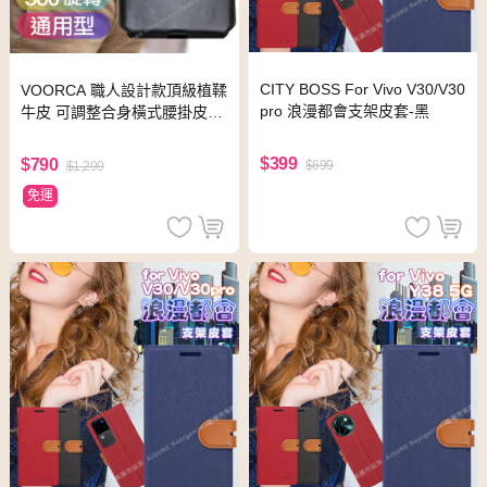
CITY BOSS For Vivo V30/V30
VOORCA 職人設計款頂級植鞣
pro 浪漫都會支架皮套-黑
牛皮 可調整合身橫式腰掛皮套f
or VIVO Y72/Y20/Y20s
$399
$790
$699
$1,299
免運