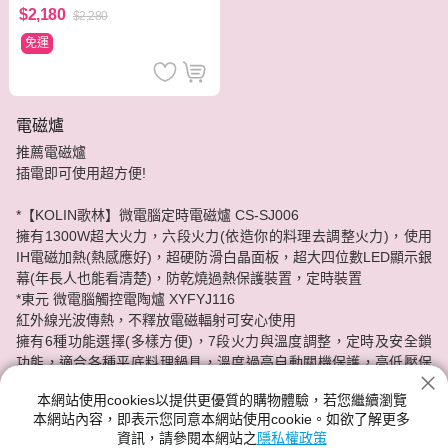
$2,180
$2,280
免運
電磁爐
推薦電磁爐
插電即可使用超方便!
*【KOLIN歌林】微電腦定時電磁爐 CS-SJ006
擁有1300W超大火力，六段火力(依造你的料理去調整火力)，使用
IH電磁加熱(熱感應好)，超硬防滑白晶面板，超大四位數LED顯示銀
幕(年長人也能看清楚)，防乾燒過熱保護裝置，定時裝置
*東元 微電腦觸控電陶爐 XYFYJ116
紅外線光波傳熱，不釋放電磁輻射可安心使用
擁有6種功能選擇(多樣方便)，7段火力與溫度調整，定時及安全鎖
功能，適合各種平底料理鍋具，溫度過高自動關機保護，高低壓保
護、過電流保護，風扇散熱保護裝置(避免機器過熱)
本網站使用cookies以提供更優質的購物體驗，若您繼續瀏覽
本網站內容，即表示您同意本網站使用cookie。如欲了解更多
各品牌電磁爐任你挑選，分期零利率!神腦給你最實惠的價格，最安
資訊，請參閱本網站之
隱私權政策
心的服務品質。