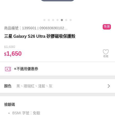
免運
商品編號：1395601 | 090693690102...
三星 Galaxy S26 Ultra 矽膠磁吸保護殼
1,690
$
1,650
$
收藏
※不適用優惠券
顏色
黑、珊瑚紅、淺藍、灰
檢驗碼
BSMI 字號：
免驗