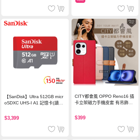
CITY都會風 OPPO Reno16 插
【SanDisk】Ultra 512GB micr
卡立架磁力手機皮套 有吊飾孔
oSDXC UHS-I A1 記憶卡(讀取
(奢華紅)
達150MB/s)
$399
$3,399