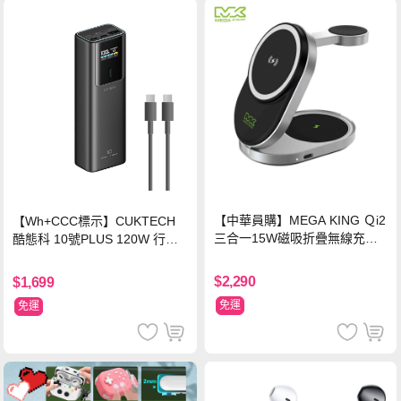
【中華員購】MEGA KING Ｑi2
【Wh+CCC標示】CUKTECH
三合一15W磁吸折疊無線充電
酷態科 10號PLUS 120W 行動
支架 黑
電源 15000mAh (PB150P)-黑
色
$2,290
$1,699
免運
免運