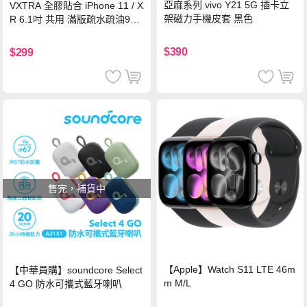
亞麻系列 vivo Y21 5G 插卡立
VXTRA 全膠貼合 iPhone 11 / X
架磁力手機皮套 黑色
R 6.1吋 共用 滿版疏水疏油9H
鋼化頂級玻璃膜(黑)
$390
$299
售完，補貨中
【Apple】Watch S11 LTE 46m
【中華員購】soundcore Select
m M/L
4 GO 防水可攜式藍牙喇叭