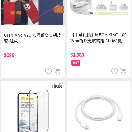
【中華員購】MEGA KING 100
CITY Vivo V70 浪漫都會支架皮
W 全能旅充收納組(100W 氮化
套-紅色
鎵旅充頭 +100W高速充電線附
萬國轉接器)
$1,680
$399
免運