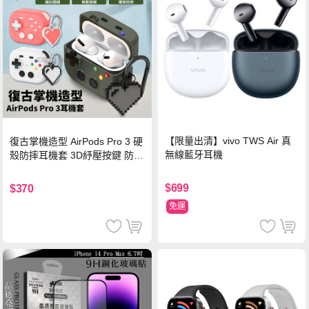
【限量出清】vivo TWS Air 真
復古掌機造型 AirPods Pro 3 硬
無線藍牙耳機
殼防摔耳機套 3D紓壓按鍵 防開
鎖扣 附心形掛勾(懷舊灰)
$699
$370
免運