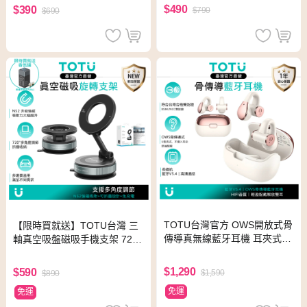
用導航/MagSafe適用
neClick系列
$490
$390
$790
$690
TOTU台灣官方 OWS開放式骨
【限時買就送】TOTU台灣 三
傳導真無線藍牙耳機 耳夾式運
軸真空吸盤磁吸手機支架 720
動藍芽耳機 SoundX系列 米金
度折疊旋轉 MagGo系列 免充
電/車用導航/MagSafe適用
$1,290
$590
$1,590
$890
免運
免運