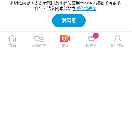
本網站內容，即表示您同意本網站使用cookie。如欲了解更多
資訊，請參閱本網站之
隱私權政策
我同意
0
首頁
收藏清單
影音
購物車
會員中心
【限時買就送】TOTU台灣官
TOTU台灣官方 藏藍 45W快充
方 LiFE 碳纖維紋出風口導航
組 GaN氮化鎵充電器+雙Type-
手機支架 重力伸縮夾緊 三角
C/PD充電傳輸線 FastPro系列
架鉤 Gravity系列
$590
$890
$890
$1,670
免運
免運