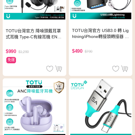
TOTU台灣官方 USB3.0 轉 Lig
TOTU台灣官方 降噪頭戴耳罩
htning/iPhone轉接頭轉接器 O
式耳機 Type-C有線耳機 ENC
TG傳輸 Starry系列 支援隨身
線控/通話/高清/麥克風 Sound
碟/硬碟
M系列
$490
$990
$790
$1,290
免運