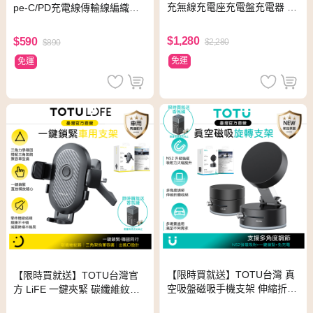
充無線充電座充電盤充電器 15
pe-C/PD充電線傳輸線編織快
W MagSafe 手機/手錶/耳機 神
充線 QC4.0 Qmag系列 1M
速 黑色
$1,280
$590
$2,280
$890
免運
免運
【限時買就送】TOTU台灣 真
【限時買就送】TOTU台灣官
空吸盤磁吸手機支架 伸縮折疊
方 LiFE 一鍵夾緊 碳纖維紋出
旋轉 儀錶板/中控台/免充電/車
風口導航手機支架 三角架鉤 O