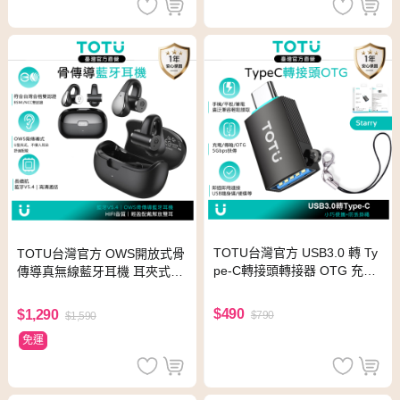
TOTU台灣官方 USB3.0 轉 Ty
TOTU台灣官方 OWS開放式骨
pe-C轉接頭轉接器 OTG 充電
傳導真無線藍牙耳機 耳夾式運
傳輸 Starry系列 手機讀取隨身
動藍芽耳機 SoundX系列 黑灰
碟
$490
$1,290
$790
$1,590
免運