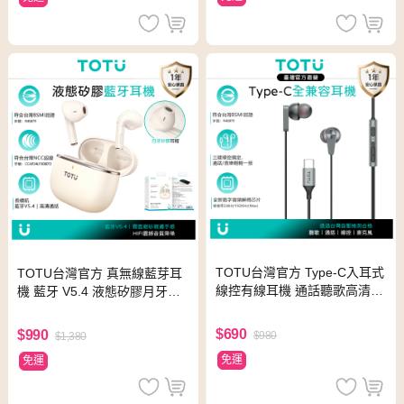
TOTU台灣官方 Type-C入耳式
TOTU台灣官方 真無線藍芽耳
線控有線耳機 通話聽歌高清麥
機 藍牙 V5.4 液態矽膠月牙耳
克風 可替換耳帽 HighFi系列
帽/長續航/觸控 MoonGem系
1.2M
列 雲岩白
$690
$990
$980
$1,380
免運
免運