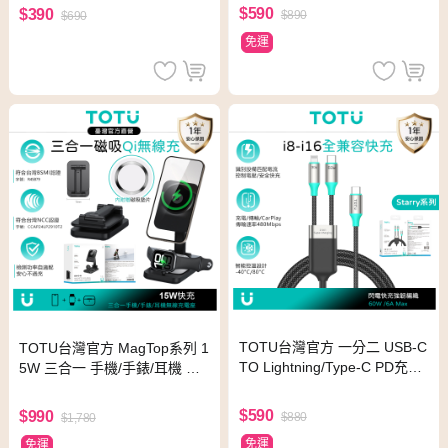
拓途
拓途
$590
$390
$890
$690
免運
TOTU台灣官方 一分二 USB-C
TOTU台灣官方 MagTop系列 1
TO Lightning/Type-C PD充電
5W 三合一 手機/手錶/耳機 磁
線傳輸線快充線 Starry系列 1.
吸快充無線充電座 伸縮折疊支
2M
架 MagSafe兼容 拓途
$590
$990
$880
$1,780
免運
免運