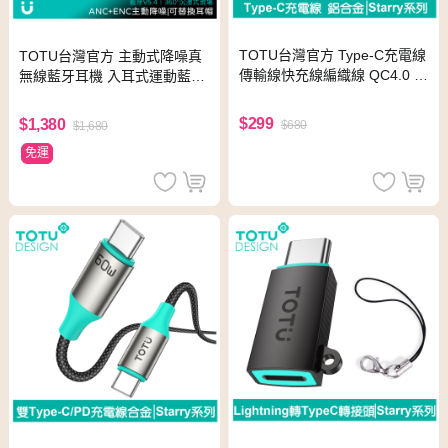
TOTU台灣官方 Type-C充電線
TOTU台灣官方 主動式降噪真
傳輸線快充線編織線 QC4.0 St
無線藍牙耳機 入耳式運動藍芽
arry系列 1.2M 星光色
耳機 ANC/ENC 可替換耳帽 紫
色
$299
$1,380
$680
$1,680
免運