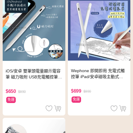
Wephone 即開即用 充電式觸
iOS/安卓 雙筆頭電量顯示電容
控筆 iPad/安卓磁吸主動式電
筆 磁力吸附 USB充電觸控筆
容筆 繪圖筆
手機/平板通用款
$699
$650
$890
$890
免運
免運