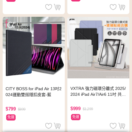
VXTRA 強力磁環分離式 2025/
CITY BOSS for iPad Air 13吋2
2024 iPad Air7/Air6 11吋 共用
024運動雙搭隱扣皮套-藍
多折變形立架皮套(靛青紫)+9
H玻璃貼(合購價)
$999
$799
$1,299
$899
免運
免運