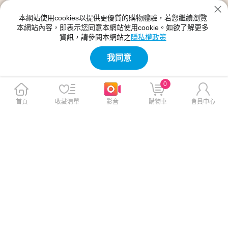
本網站使用cookies以提供更優質的購物體驗，若您繼續瀏覽
本網站內容，即表示您同意本網站使用cookie。如欲了解更多
資訊，請參閱本網站之
隱私權政策
我同意
0
首頁
收藏清單
影音
購物車
會員中心
VXTRA 強力磁環分離式 2025/
VXTRA 強力磁環分離式 2025/
2024 iPad Air7/Air6 11吋 共用
2024 iPad Air7/Air6 11吋 共用
多折變形立架皮套(原色灰)+9
多折變形立架皮套 含筆槽(靛
H玻璃貼(合購價)
青紫)
$999
$799
$1,299
$1,099
免運
免運