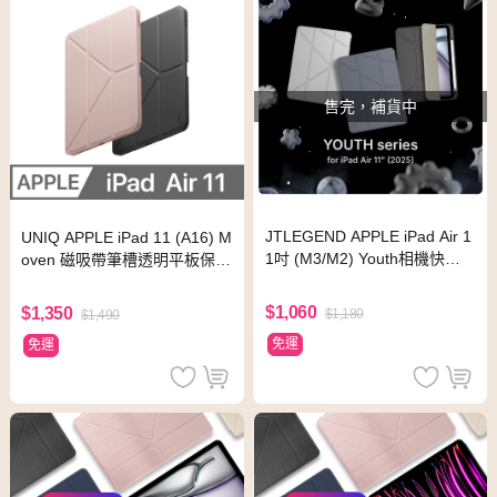
售完，補貨中
JTLEGEND APPLE iPad Air 1
UNIQ APPLE iPad 11 (A16) M
1吋 (M3/M2) Youth相機快取
oven 磁吸帶筆槽透明平板保護
透明防摔殼(含Apple Pencil槽)
套
曜黑
$1,060
$1,350
$1,180
$1,490
免運
免運