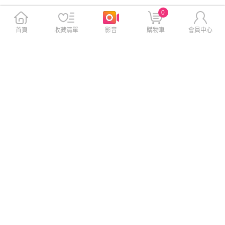
0
首頁
收藏清單
影音
購物車
會員中心
City Boss for iPhone15 Pro M
CITY BOSS for iPhone 15 Pro
ax 6.7 5D超越美型透明磁吸殼
Max 6.7 5D軍規全透明殼-磁吸
版
$390
$390
$490
$490