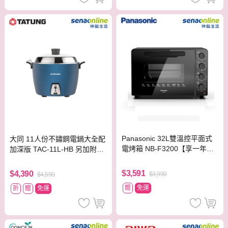
Panasonic 32L雙溫控平面式
大同 11人份不鏽鋼電鍋大全配
電烤箱 NB-F3200【享一年保
加深版 TAC-11L-HB 另加附上
固】
蒸盤
$3,591
$4,390
$3,990
$4,590
贈
免運
折
贈
免運