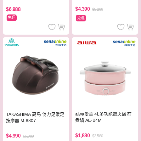
$4,390
$6,988
$5,290
免運
免運
aiwa愛華 4L多功能電火鍋 煎
TAKASHIMA 高島 俏力足暖足
煮鍋 AE-B4M
按摩器 M-8807
$1,880
$4,990
$2,580
$5,980