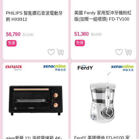
美國 Ferdy 家用型沖牙機粉紅
PHILIPS 智能鑽石音波電動牙
版(加贈一組噴頭) FD-TV100
刷 HX9912
$1,380
$6,790
$3,980
$7,290
免運
免運
FerdY 美國佛迪 FD-H100 家
aiwa愛華 11L溫控電烤箱 AK-