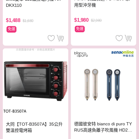
用型沖牙機
DKX110
$1,980
$1,488
$2,980
$1,680
免運
免運
德國彼安特 bianco di puro TY
大同【TOT-B3507A】35公升
RUS高速負離子吹風機 HD200
雙溫控電烤箱
HD211