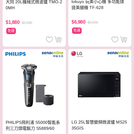
tokuyo 玩美小心機 多功能揉
大同 20L機械式微波爐 TMO-2
搓美腿機 TF-628
0MH
$6,980
$1,880
$9,900
$2,990
免運
免運
LG 25L智慧變頻微波爐 MS25
PHILIPS飛利浦 S5000智能系
35GIS
列三刀頭電鬍刀 S5889/60