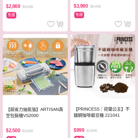
$3,990
$2,869
$5,490
$3,868
免運
免運
【PRINCESS｜荷蘭公主】不
【超省力抽氣強】ARTISAN真
鏽鋼咖啡磨豆機 221041
空包裝機VS2000
$999
$2,500
$1,800
$3,800