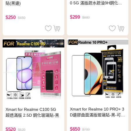
0 5G 滿版疏水疏油9H鋼化頂
貼(黑邊)
級玻璃貼 保護貼(黑)
$299
$250
$880
$450
Xmart for Realme 10 PRO+ 3
Xmart for Realme C100 5G
D邊膠曲面滿版玻璃貼-黑-可指
超透滿版 2.5D 鋼化玻璃貼-黑
紋辨識
$650
$520
$799
$620